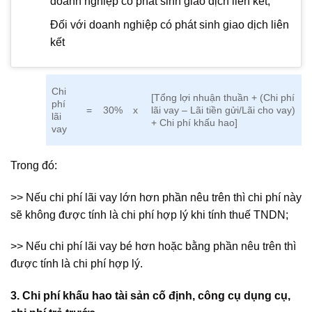
doanh nghiệp có phát sinh giao dịch liên kết;
Đối với doanh nghiệp có phát sinh giao dịch liên
kết
Chi
[Tổng lợi nhuận thuần + (Chi phí
phí
lãi vay – Lãi tiền gửi/Lãi cho vay)
=
30%
x
lãi
+ Chi phí khấu hao]
vay
Trong đó:
>> Nếu chi phí lãi vay lớn hơn phần nêu trên thì chi phí này
sẽ không được tính là chi phí hợp lý khi tính thuế TNDN;
>> Nếu chi phí lãi vay bé hơn hoặc bằng phần nêu trên thì
được tính là chi phí hợp lý.
3. Chi phí khấu hao tài sản cố định, công cụ dụng cụ,