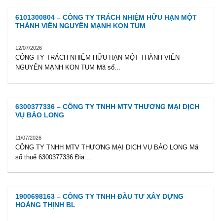
6101300804 – CÔNG TY TRÁCH NHIỆM HỮU HẠN MỘT
THÀNH VIÊN NGUYÊN MẠNH KON TUM
12/07/2026
CÔNG TY TRÁCH NHIỆM HỮU HẠN MỘT THÀNH VIÊN
NGUYÊN MẠNH KON TUM Mã số...
6300377336 – CÔNG TY TNHH MTV THƯƠNG MẠI DỊCH
VỤ BẢO LONG
11/07/2026
CÔNG TY TNHH MTV THƯƠNG MẠI DỊCH VỤ BẢO LONG Mã
số thuế 6300377336 Địa...
1900698163 – CÔNG TY TNHH ĐẦU TƯ XÂY DỰNG
HOÀNG THỊNH BL