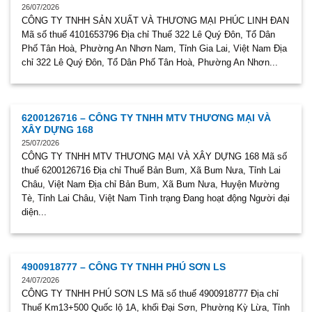
26/07/2026
CÔNG TY TNHH SẢN XUẤT VÀ THƯƠNG MẠI PHÚC LINH ĐAN
Mã số thuế 4101653796 Địa chỉ Thuế 322 Lê Quý Đôn, Tổ Dân
Phố Tân Hoà, Phường An Nhơn Nam, Tỉnh Gia Lai, Việt Nam Địa
chỉ 322 Lê Quý Đôn, Tổ Dân Phố Tân Hoà, Phường An Nhơn...
6200126716 – CÔNG TY TNHH MTV THƯƠNG MẠI VÀ
XÂY DỰNG 168
25/07/2026
CÔNG TY TNHH MTV THƯƠNG MẠI VÀ XÂY DỰNG 168 Mã số
thuế 6200126716 Địa chỉ Thuế Bản Bum, Xã Bum Nưa, Tỉnh Lai
Châu, Việt Nam Địa chỉ Bản Bum, Xã Bum Nưa, Huyện Mường
Tè, Tỉnh Lai Châu, Việt Nam Tình trạng Đang hoạt động Người đại
diện...
4900918777 – CÔNG TY TNHH PHÚ SƠN LS
24/07/2026
CÔNG TY TNHH PHÚ SƠN LS Mã số thuế 4900918777 Địa chỉ
Thuế Km13+500 Quốc lộ 1A, khối Đại Sơn, Phường Kỳ Lừa, Tỉnh