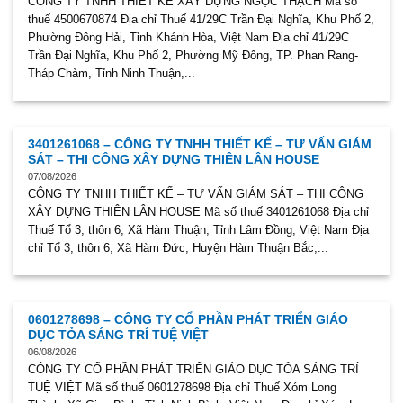
CÔNG TY TNHH THIẾT KẾ XÂY DỰNG NGỌC THẠCH Mã số
thuế 4500670874 Địa chỉ Thuế 41/29C Trần Đại Nghĩa, Khu Phố 2,
Phường Đông Hải, Tỉnh Khánh Hòa, Việt Nam Địa chỉ 41/29C
Trần Đại Nghĩa, Khu Phố 2, Phường Mỹ Đông, TP. Phan Rang-
Tháp Chàm, Tỉnh Ninh Thuận,...
3401261068 – CÔNG TY TNHH THIẾT KẾ – TƯ VẤN GIÁM
SÁT – THI CÔNG XÂY DỰNG THIÊN LÂN HOUSE
07/08/2026
CÔNG TY TNHH THIẾT KẾ – TƯ VẤN GIÁM SÁT – THI CÔNG
XÂY DỰNG THIÊN LÂN HOUSE Mã số thuế 3401261068 Địa chỉ
Thuế Tổ 3, thôn 6, Xã Hàm Thuận, Tỉnh Lâm Đồng, Việt Nam Địa
chỉ Tổ 3, thôn 6, Xã Hàm Đức, Huyện Hàm Thuận Bắc,...
0601278698 – CÔNG TY CỔ PHẦN PHÁT TRIỂN GIÁO
DỤC TỎA SÁNG TRÍ TUỆ VIỆT
06/08/2026
CÔNG TY CỔ PHẦN PHÁT TRIỂN GIÁO DỤC TỎA SÁNG TRÍ
TUỆ VIỆT Mã số thuế 0601278698 Địa chỉ Thuế Xóm Long