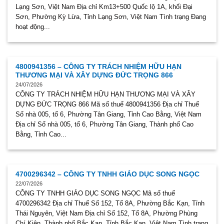
Lạng Sơn, Việt Nam Địa chỉ Km13+500 Quốc lộ 1A, khối Đại
Sơn, Phường Kỳ Lừa, Tỉnh Lạng Sơn, Việt Nam Tình trạng Đang
hoạt động...
4800941356 – CÔNG TY TRÁCH NHIỆM HỮU HẠN
THƯƠNG MẠI VÀ XÂY DỰNG ĐỨC TRỌNG 866
24/07/2026
CÔNG TY TRÁCH NHIỆM HỮU HẠN THƯƠNG MẠI VÀ XÂY
DỰNG ĐỨC TRỌNG 866 Mã số thuế 4800941356 Địa chỉ Thuế
Số nhà 005, tổ 6, Phường Tân Giang, Tỉnh Cao Bằng, Việt Nam
Địa chỉ Số nhà 005, tổ 6, Phường Tân Giang, Thành phố Cao
Bằng, Tỉnh Cao...
4700296342 – CÔNG TY TNHH GIÁO DỤC SONG NGỌC
22/07/2026
CÔNG TY TNHH GIÁO DỤC SONG NGỌC Mã số thuế
4700296342 Địa chỉ Thuế Số 152, Tổ 8A, Phường Bắc Kạn, Tỉnh
Thái Nguyên, Việt Nam Địa chỉ Số 152, Tổ 8A, Phường Phùng
Chí Kiên, Thành phố Bắc Kạn, Tỉnh Bắc Kạn, Việt Nam Tình trạng