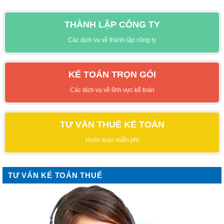
THÀNH LẬP CÔNG TY
Các dịch vụ về thành lập công ty
KẾ TOÁN TRỌN GÓI
Các dịch vụ về lĩnh vực kế toán
TƯ VẤN THUẾ KẾ TOÁN
Hoàn toàn miễn phí
TƯ VẤN KẾ TOÁN THUẾ