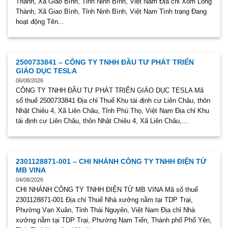
Thành, Xã Giao Bình, Tỉnh Ninh Bình, Việt Nam Địa chỉ Xóm Long
Thành, Xã Giao Bình, Tỉnh Ninh Bình, Việt Nam Tình trạng Đang
hoạt động Tên...
2500733841 – CÔNG TY TNHH ĐẦU TƯ PHÁT TRIỂN
GIÁO DỤC TESLA
06/08/2026
CÔNG TY TNHH ĐẦU TƯ PHÁT TRIỂN GIÁO DỤC TESLA Mã
số thuế 2500733841 Địa chỉ Thuế Khu tái định cư Liên Châu, thôn
Nhật Chiêu 4, Xã Liên Châu, Tỉnh Phú Thọ, Việt Nam Địa chỉ Khu
tái định cư Liên Châu, thôn Nhật Chiêu 4, Xã Liên Châu,...
2301128871-001 – CHI NHÁNH CÔNG TY TNHH ĐIỆN TỬ
MB VINA
04/08/2026
CHI NHÁNH CÔNG TY TNHH ĐIỆN TỬ MB VINA Mã số thuế
2301128871-001 Địa chỉ Thuế Nhà xưởng nằm tại TDP Trại,
Phường Vạn Xuân, Tỉnh Thái Nguyên, Việt Nam Địa chỉ Nhà
xưởng nằm tại TDP Trại, Phường Nam Tiến, Thành phố Phổ Yên,