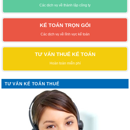
Các dịch vụ về thành lập công ty
KẾ TOÁN TRỌN GÓI
Các dịch vụ về lĩnh vực kế toán
TƯ VẤN THUẾ KẾ TOÁN
Hoàn toàn miễn phí
TƯ VẤN KẾ TOÁN THUẾ