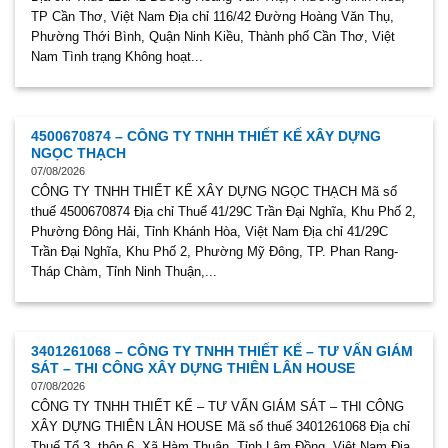
TP Cần Thơ, Việt Nam Địa chỉ 116/42 Đường Hoàng Văn Thụ,
Phường Thới Bình, Quận Ninh Kiều, Thành phố Cần Thơ, Việt
Nam Tình trạng Không hoạt...
4500670874 – CÔNG TY TNHH THIẾT KẾ XÂY DỰNG
NGỌC THẠCH
07/08/2026
CÔNG TY TNHH THIẾT KẾ XÂY DỰNG NGỌC THẠCH Mã số
thuế 4500670874 Địa chỉ Thuế 41/29C Trần Đại Nghĩa, Khu Phố 2,
Phường Đông Hải, Tỉnh Khánh Hòa, Việt Nam Địa chỉ 41/29C
Trần Đại Nghĩa, Khu Phố 2, Phường Mỹ Đông, TP. Phan Rang-
Tháp Chàm, Tỉnh Ninh Thuận,...
3401261068 – CÔNG TY TNHH THIẾT KẾ – TƯ VẤN GIÁM
SÁT – THI CÔNG XÂY DỰNG THIÊN LÂN HOUSE
07/08/2026
CÔNG TY TNHH THIẾT KẾ – TƯ VẤN GIÁM SÁT – THI CÔNG
XÂY DỰNG THIÊN LÂN HOUSE Mã số thuế 3401261068 Địa chỉ
Thuế Tổ 3, thôn 6, Xã Hàm Thuận, Tỉnh Lâm Đồng, Việt Nam Địa