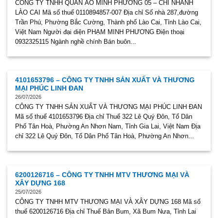
CÔNG TY TNHH QUẦN ÁO MINH PHƯƠNG 05 – CHI NHÁNH
LÀO CAI Mã số thuế 0110894857-007 Địa chỉ Số nhà 287,đường
Trần Phú, Phường Bắc Cường, Thành phố Lào Cai, Tỉnh Lào Cai,
Việt Nam Người đại diện PHẠM MINH PHƯƠNG Điện thoại
0932325115 Ngành nghề chính Bán buôn...
4101653796 – CÔNG TY TNHH SẢN XUẤT VÀ THƯƠNG
MẠI PHÚC LINH ĐAN
26/07/2026
CÔNG TY TNHH SẢN XUẤT VÀ THƯƠNG MẠI PHÚC LINH ĐAN
Mã số thuế 4101653796 Địa chỉ Thuế 322 Lê Quý Đôn, Tổ Dân
Phố Tân Hoà, Phường An Nhơn Nam, Tỉnh Gia Lai, Việt Nam Địa
chỉ 322 Lê Quý Đôn, Tổ Dân Phố Tân Hoà, Phường An Nhơn...
6200126716 – CÔNG TY TNHH MTV THƯƠNG MẠI VÀ
XÂY DỰNG 168
25/07/2026
CÔNG TY TNHH MTV THƯƠNG MẠI VÀ XÂY DỰNG 168 Mã số
thuế 6200126716 Địa chỉ Thuế Bản Bum, Xã Bum Nưa, Tỉnh Lai