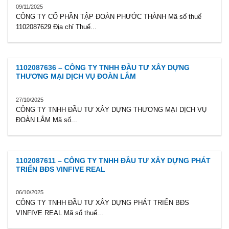
09/11/2025
CÔNG TY CỔ PHẦN TẬP ĐOÀN PHƯỚC THÀNH Mã số thuế
1102087629 Địa chỉ Thuế...
1102087636 – CÔNG TY TNHH ĐẦU TƯ XÂY DỰNG
THƯƠNG MẠI DỊCH VỤ ĐOÀN LẮM
27/10/2025
CÔNG TY TNHH ĐẦU TƯ XÂY DỰNG THƯƠNG MẠI DỊCH VỤ
ĐOÀN LẮM Mã số...
1102087611 – CÔNG TY TNHH ĐẦU TƯ XÂY DỰNG PHÁT
TRIỂN BĐS VINFIVE REAL
06/10/2025
CÔNG TY TNHH ĐẦU TƯ XÂY DỰNG PHÁT TRIỂN BĐS
VINFIVE REAL Mã số thuế...