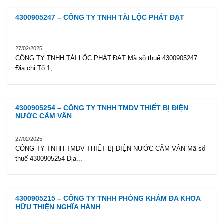
4300905247 – CÔNG TY TNHH TÀI LỘC PHÁT ĐẠT
27/02/2025
CÔNG TY TNHH TÀI LỘC PHÁT ĐẠT Mã số thuế 4300905247
Địa chỉ Tổ 1,...
4300905254 – CÔNG TY TNHH TMDV THIẾT BỊ ĐIỆN
NƯỚC CẨM VÂN
27/02/2025
CÔNG TY TNHH TMDV THIẾT BỊ ĐIỆN NƯỚC CẨM VÂN Mã số
thuế 4300905254 Địa...
4300905215 – CÔNG TY TNHH PHÒNG KHÁM ĐA KHOA
HỮU THIỆN NGHĨA HÀNH