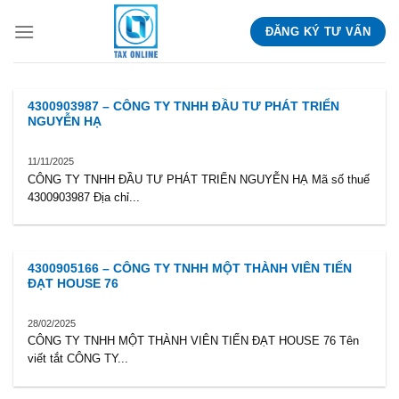
Skip
ĐĂNG KÝ TƯ VẤN
to
content
4300903987 – CÔNG TY TNHH ĐẦU TƯ PHÁT TRIỂN
NGUYỄN HẠ
11/11/2025
CÔNG TY TNHH ĐẦU TƯ PHÁT TRIỂN NGUYỄN HẠ Mã số thuế
4300903987 Địa chỉ...
4300905166 – CÔNG TY TNHH MỘT THÀNH VIÊN TIẾN
ĐẠT HOUSE 76
28/02/2025
CÔNG TY TNHH MỘT THÀNH VIÊN TIẾN ĐẠT HOUSE 76 Tên
viết tắt CÔNG TY...