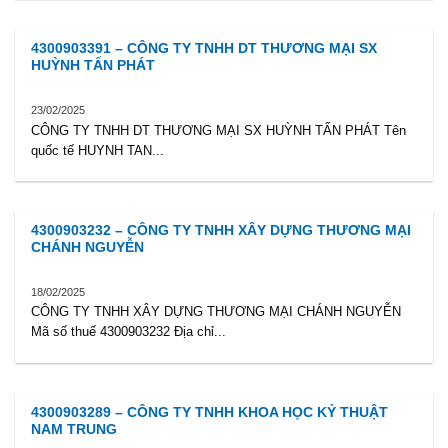
4300903391 – CÔNG TY TNHH DT THƯƠNG MẠI SX
HUỲNH TẤN PHÁT
23/02/2025
CÔNG TY TNHH DT THƯƠNG MẠI SX HUỲNH TẤN PHÁT Tên
quốc tế HUYNH TAN...
4300903232 – CÔNG TY TNHH XÂY DỰNG THƯƠNG MẠI
CHÁNH NGUYỄN
18/02/2025
CÔNG TY TNHH XÂY DỰNG THƯƠNG MẠI CHÁNH NGUYỄN
Mã số thuế 4300903232 Địa chỉ...
4300903289 – CÔNG TY TNHH KHOA HỌC KỶ THUẬT
NAM TRUNG