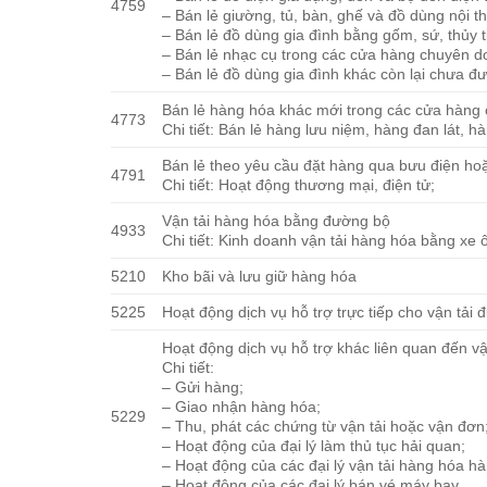
4759
– Bán lẻ giường, tủ, bàn, ghế và đồ dùng nội 
– Bán lẻ đồ dùng gia đình bằng gốm, sứ, thủy
– Bán lẻ nhạc cụ trong các cửa hàng chuyên 
– Bán lẻ đồ dùng gia đình khác còn lại chưa 
Bán lẻ hàng hóa khác mới trong các cửa hàng
4773
Chi tiết: Bán lẻ hàng lưu niệm, hàng đan lát,
Bán lẻ theo yêu cầu đặt hàng qua bưu điện hoặ
4791
Chi tiết: Hoạt động thương mại, điện tử;
Vận tải hàng hóa bằng đường bộ
4933
Chi tiết: Kinh doanh vận tải hàng hóa bằng xe ô
5210
Kho bãi và lưu giữ hàng hóa
5225
Hoạt động dịch vụ hỗ trợ trực tiếp cho vận tải
Hoạt động dịch vụ hỗ trợ khác liên quan đến vậ
Chi tiết:
– Gửi hàng;
– Giao nhận hàng hóa;
5229
– Thu, phát các chứng từ vận tải hoặc vận đơn
– Hoạt động của đại lý làm thủ tục hải quan;
– Hoạt động của các đại lý vận tải hàng hóa h
– Hoạt động của các đại lý bán vé máy bay