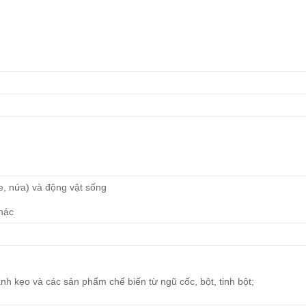
re, nứa) và động vật sống
khác
h kẹo và các sản phẩm chế biến từ ngũ cốc, bột, tinh bột;