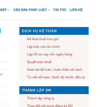
HIỆP
VĂN BẢN PHÁP LUẬT
TIN TỨC
LIÊN HỆ
H
DỊCH VỤ KẾ TOÁN
Kê khai thuế trọn gói
Lập báo cáo tài chính
Lập hồ sơ vay vốn ngân hàng
Quyết toán thuế
Soát xét kế toán, hoàn thiện sổ sách
am
Tư vấn kế toán, thuế, tài chính, đầu tư
THÀNH LẬP DN
Thành lập công ty
Thay đổi nội dung đăng ký KD