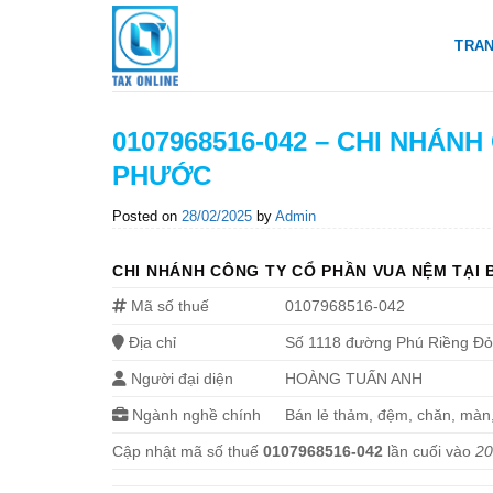
Skip
to
TRA
content
0107968516-042 – CHI NHÁN
PHƯỚC
Posted on
28/02/2025
by
Admin
CHI NHÁNH CÔNG TY CỔ PHẦN VUA NỆM TẠI
Mã số thuế
0107968516-042
Địa chỉ
Số 1118 đường Phú Riềng Đỏ
Người đại diện
HOÀNG TUẤN ANH
Ngành nghề chính
Bán lẻ thảm, đệm, chăn, màn,
Cập nhật mã số thuế
0107968516-042
lần cuối vào
20