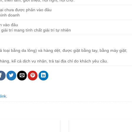
, triển lãm, giới thiệu, hội nghị, hội chợ.
 lại chưa được phân vào đâu
 kinh doanh
ân vào đâu
iải trí mang tính chất giải trí tự nhiên
cả loại bằng da lông) và hàng dệt, được giặt bằng tay, bằng máy giặt;
àng, kể cả dịch vụ nhận, trả tại địa chỉ do khách yêu cầu.
link
.