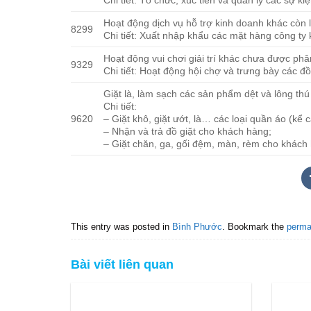
Chi tiết: Tổ chức, xúc tiến và quản lý các sự kiện
Hoạt động dịch vụ hỗ trợ kinh doanh khác còn
8299
Chi tiết: Xuất nhập khẩu các mặt hàng công ty
Hoạt động vui chơi giải trí khác chưa được ph
9329
Chi tiết: Hoạt động hội chợ và trưng bày các đồ g
Giặt là, làm sạch các sản phẩm dệt và lông thú
Chi tiết:
9620
– Giặt khô, giặt ướt, là… các loại quần áo (kể 
– Nhận và trả đồ giặt cho khách hàng;
– Giặt chăn, ga, gối đệm, màn, rèm cho khách h
This entry was posted in
Bình Phước
. Bookmark the
perma
Bài viết liên quan