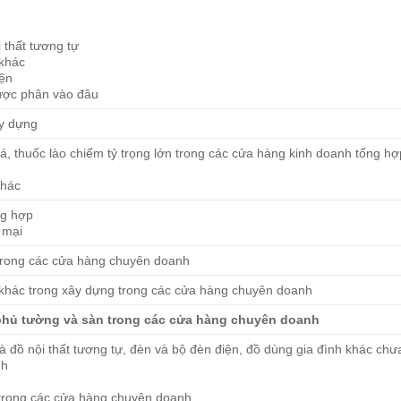
 thất tương tự
 khác
iện
ược phân vào đâu
ây dựng
á, thuốc lào chiếm tỷ trọng lớn trong các cửa hàng kinh doanh tổng hợ
khác
ng hợp
g mại
c trong các cửa hàng chuyên doanh
ặt khác trong xây dựng trong các cửa hàng chuyên doanh
u phủ tường và sàn trong các cửa hàng chuyên doanh
và đồ nội thất tương tự, đèn và bộ đèn điện, đồ dùng gia đình khác ch
nh
n trong các cửa hàng chuyên doanh