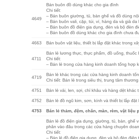
Bán buôn đồ dùng khác cho gia đình
Chi tiết:
– Bán buôn giường, tủ, bàn ghế và đồ dùng nội
4649
– Bán buôn vali, cặp, túi, ví, hàng da và giả da
– Bán buôn đồ điện gia dụng, đèn và bộ đèn đ
– Bán buôn đồ dùng khác cho gia đình chưa đ
4663
Bán buôn vật liệu, thiết bị lắp đặt khác trong x
Bán lẻ lương thực, thực phẩm, đồ uống, thuốc l
4711
Chi tiết:
– Bán lẻ trong cửa hàng kinh doanh tổng hợp 
Bán lẻ khác trong các cửa hàng kinh doanh tổ
4719
Chi tiết: Bán lẻ trong siêu thị, trung tâm thươn
4751
Bán lẻ vải, len, sợi, chỉ khâu và hàng dệt khá
4752
Bán lẻ đồ ngũ kim, sơn, kính và thiết bị lắp đ
4753
Bán lẻ thảm, đệm, chăn, màn, rèm, vật liệ
Bán lẻ đồ điện gia dụng, giường, tủ, bàn, ghế 
phân vào đâu trong các cửa hàng chuyên doa
Chi tiết:
– Bán lẻ đồ điện gia dụng, đèn và bộ đèn điệ