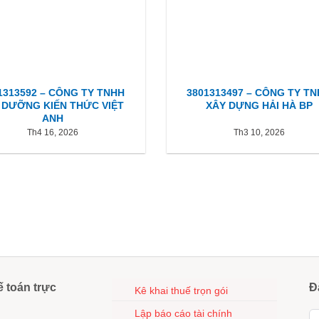
1313592 – CÔNG TY TNHH
3801313497 – CÔNG TY T
 DƯỠNG KIẾN THỨC VIỆT
XÂY DỰNG HẢI HÀ BP
ANH
Th4 16, 2026
Th3 10, 2026
ế toán trực
Đ
Kê khai thuế trọn gói
Lập báo cáo tài chính