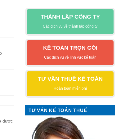
THÀNH LẬP CÔNG TY
Các dịch vụ về thành lập công ty
KẾ TOÁN TRỌN GÓI
p
Các dịch vụ về lĩnh vực kế toán
TƯ VẤN THUẾ KẾ TOÁN
Hoàn toàn miễn phí
TƯ VẤN KẾ TOÁN THUẾ
ưa được