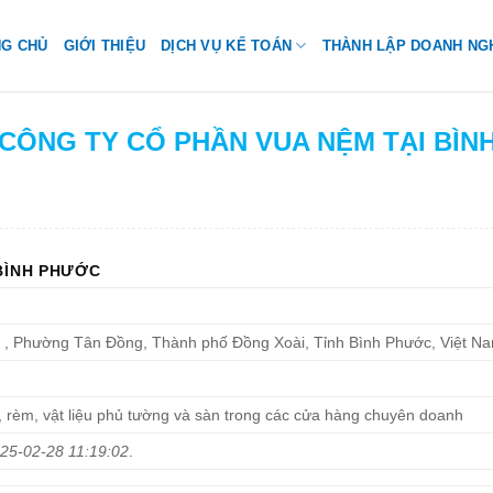
NG CHỦ
GIỚI THIỆU
DỊCH VỤ KẾ TOÁN
THÀNH LẬP DOANH NG
H CÔNG TY CỔ PHẦN VUA NỆM TẠI BÌN
 BÌNH PHƯỚC
 , Phường Tân Đồng, Thành phố Đồng Xoài, Tỉnh Bình Phước, Việt N
 rèm, vật liệu phủ tường và sàn trong các cửa hàng chuyên doanh
25-02-28 11:19:02
.