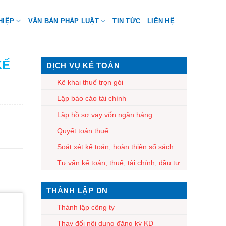
HIỆP
VĂN BẢN PHÁP LUẬT
TIN TỨC
LIÊN HỆ
KẾ
DỊCH VỤ KẾ TOÁN
Kê khai thuế trọn gói
Lập báo cáo tài chính
Lập hồ sơ vay vốn ngân hàng
Quyết toán thuế
Soát xét kế toán, hoàn thiện sổ sách
Tư vấn kế toán, thuế, tài chính, đầu tư
THÀNH LẬP DN
Thành lập công ty
Thay đổi nội dung đăng ký KD