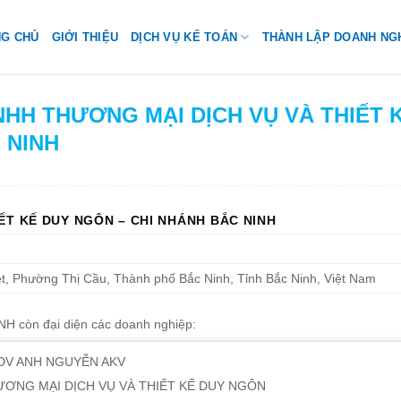
NG CHỦ
GIỚI THIỆU
DỊCH VỤ KẾ TOÁN
THÀNH LẬP DOANH NG
NHH THƯƠNG MẠI DỊCH VỤ VÀ THIẾT 
 NINH
IẾT KẾ DUY NGÔN – CHI NHÁNH BẮC NINH
, Phường Thị Cầu, Thành phố Bắc Ninh, Tỉnh Bắc Ninh, Việt Nam
H còn đại diện các doanh nghiệp:
DV ANH NGUYỄN AKV
NG MẠI DỊCH VỤ VÀ THIẾT KẾ DUY NGÔN