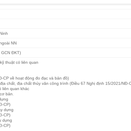
Ninh
 ngoài NN
p GCN ĐKT)
kỹ thuật có liên quan
Đ-CP về hoạt động đo đạc và bản đồ)
 địa chất, địa chất thủy văn công trình (Điều 67 Nghị định 15/2021/NĐ-
ó liên quan khác
 cơ bản.
 dựng
NĐ-CP)
xây dựng
NĐ-CP)
ây dựng
NĐ-CP)