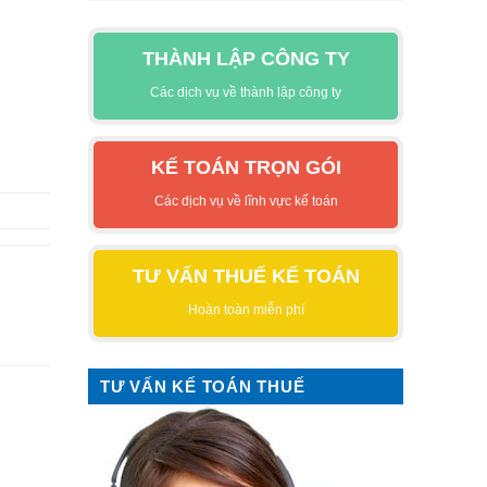
THÀNH LẬP CÔNG TY
Các dịch vụ về thành lập công ty
KẾ TOÁN TRỌN GÓI
Các dịch vụ về lĩnh vực kế toán
TƯ VẤN THUẾ KẾ TOÁN
Hoàn toàn miễn phí
TƯ VẤN KẾ TOÁN THUẾ