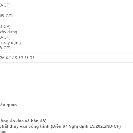
NĐ-CP)
/NĐ-CP)
NĐ-CP)
 xây dựng
NĐ-CP)
tư xây dựng
NĐ-CP)
25-02-28 10:11:01
.
liên quan
động đo đạc và bản đồ)
a chất thủy văn công trình (Điều 67 Nghị định 15/2021/NĐ-CP)
khác