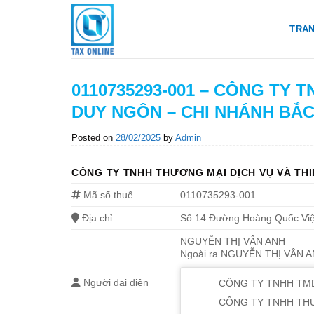
Skip
to
TRA
content
0110735293-001 – CÔNG TY T
DUY NGÔN – CHI NHÁNH BẮC
Posted on
28/02/2025
by
Admin
CÔNG TY TNHH THƯƠNG MẠI DỊCH VỤ VÀ TH
Mã số thuế
0110735293-001
Địa chỉ
Số 14 Đường Hoàng Quốc Việt
NGUYỄN THỊ VÂN ANH
Ngoài ra NGUYỄN THỊ VÂN AN
Người đại diện
CÔNG TY TNHH TM
CÔNG TY TNHH THƯƠ