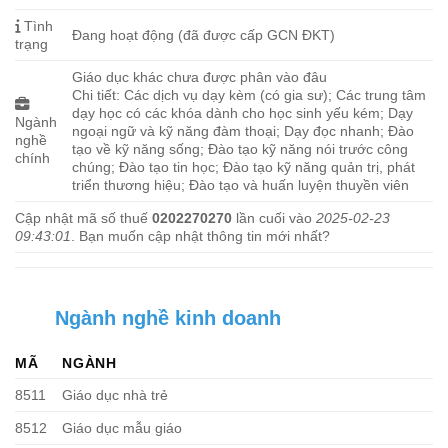
Tình
Đang hoạt động (đã được cấp GCN ĐKT)
trạng
Giáo dục khác chưa được phân vào đâu
Chi tiết: Các dịch vụ dạy kèm (có gia sư); Các trung tâm
dạy học có các khóa dành cho học sinh yếu kém; Dạy
Ngành
ngoại ngữ và kỹ năng đàm thoại; Dạy đọc nhanh; Đào
nghề
tạo về kỹ năng sống; Đào tạo kỹ năng nói trước công
chính
chúng; Đào tạo tin học; Đào tạo kỹ năng quản trị, phát
triển thương hiệu; Đào tạo và huấn luyện thuyền viên
Cập nhật mã số thuế
0202270270
lần cuối vào
2025-02-23
09:43:01
. Bạn muốn cập nhật thông tin mới nhất?
Ngành nghề kinh doanh
MÃ
NGÀNH
8511
Giáo dục nhà trẻ
8512
Giáo dục mẫu giáo