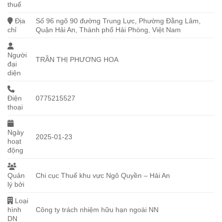
thuế
Địa
Số 96 ngõ 90 đường Trung Lực, Phường Đằng Lâm,
chỉ
Quận Hải An, Thành phố Hải Phòng, Việt Nam
Người
TRẦN THỊ PHƯƠNG HOA
đại
diện
Điện
0775215527
thoại
Ngày
2025-01-23
hoạt
động
Quản
Chi cục Thuế khu vực Ngô Quyền – Hải An
lý bởi
Loại
hình
Công ty trách nhiệm hữu hạn ngoài NN
DN