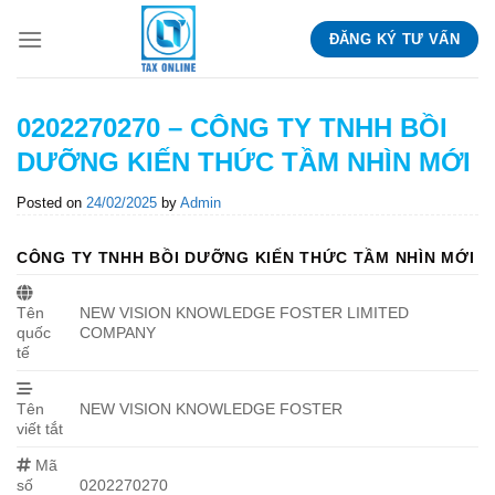
Skip
ĐĂNG KÝ TƯ VẤN
to
content
0202270270 – CÔNG TY TNHH BỒI
DƯỠNG KIẾN THỨC TẦM NHÌN MỚI
Posted on
24/02/2025
by
Admin
CÔNG TY TNHH BỒI DƯỠNG KIẾN THỨC TẦM NHÌN MỚI
Tên
NEW VISION KNOWLEDGE FOSTER LIMITED
quốc
COMPANY
tế
Tên
NEW VISION KNOWLEDGE FOSTER
viết tắt
Mã
số
0202270270