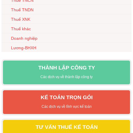
Thuế TNCN
Thuế TNDN
Thuế XNK
Thuế khác
Doanh nghiệp
Lương-BHXH
THÀNH LẬP CÔNG TY
Các dịch vụ về thành lập công ty
KẾ TOÁN TRỌN GÓI
Các dịch vụ về lĩnh vực kế toán
TƯ VẤN THUẾ KẾ TOÁN