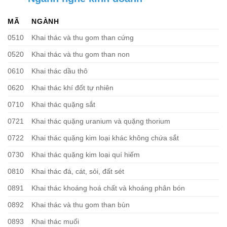
MÃ
NGÀNH
0510
Khai thác và thu gom than cứng
0520
Khai thác và thu gom than non
0610
Khai thác dầu thô
0620
Khai thác khí đốt tự nhiên
0710
Khai thác quặng sắt
0721
Khai thác quặng uranium và quặng thorium
0722
Khai thác quặng kim loại khác không chứa sắt
0730
Khai thác quặng kim loại quí hiếm
0810
Khai thác đá, cát, sỏi, đất sét
0891
Khai thác khoáng hoá chất và khoáng phân bón
0892
Khai thác và thu gom than bùn
0893
Khai thác muối