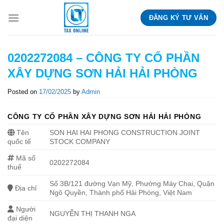
Skip
ĐĂNG KÝ TƯ VẤN
to
content
0202272084 – CÔNG TY CỔ PHẦN
XÂY DỰNG SƠN HẢI HẢI PHÒNG
Posted on
17/02/2025
by
Admin
CÔNG TY CỔ PHẦN XÂY DỰNG SƠN HẢI HẢI PHÒNG
Tên
SON HAI HAI PHONG CONSTRUCTION JOINT
quốc tế
STOCK COMPANY
Mã số
0202272084
thuế
Số 3B/121 đường Vạn Mỹ, Phường Máy Chai, Quận
Địa chỉ
Ngô Quyền, Thành phố Hải Phòng, Việt Nam
Người
NGUYỄN THỊ THANH NGA
đại diện