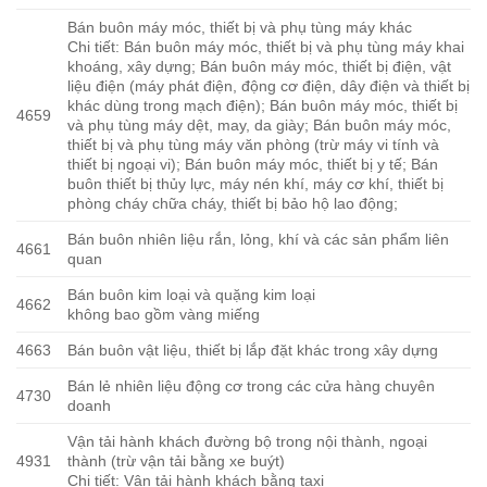
Bán buôn máy móc, thiết bị và phụ tùng máy khác
Chi tiết: Bán buôn máy móc, thiết bị và phụ tùng máy khai
khoáng, xây dựng; Bán buôn máy móc, thiết bị điện, vật
liệu điện (máy phát điện, động cơ điện, dây điện và thiết bị
khác dùng trong mạch điện); Bán buôn máy móc, thiết bị
4659
và phụ tùng máy dệt, may, da giày; Bán buôn máy móc,
thiết bị và phụ tùng máy văn phòng (trừ máy vi tính và
thiết bị ngoại vi); Bán buôn máy móc, thiết bị y tế; Bán
buôn thiết bị thủy lực, máy nén khí, máy cơ khí, thiết bị
phòng cháy chữa cháy, thiết bị bảo hộ lao động;
Bán buôn nhiên liệu rắn, lỏng, khí và các sản phẩm liên
4661
quan
Bán buôn kim loại và quặng kim loại
4662
không bao gồm vàng miếng
4663
Bán buôn vật liệu, thiết bị lắp đặt khác trong xây dựng
Bán lẻ nhiên liệu động cơ trong các cửa hàng chuyên
4730
doanh
Vận tải hành khách đường bộ trong nội thành, ngoại
4931
thành (trừ vận tải bằng xe buýt)
Chi tiết: Vận tải hành khách bằng taxi