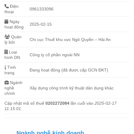
Điện
0961333096
thoại
Ngày
2025-02-15
hoạt động
Quản
Chi cục Thuế khu vực Ngô Quyền – Hải An
lý bởi
Loại
Công ty cổ phần ngoài NN
hình DN
Tình
Đang hoạt động (đã được cấp GCN ĐKT)
trạng
Ngành
nghề
Xây dựng công trình kỹ thuật dân dụng khác
chính
Cập nhật mã số thuế
0202272084
lần cuối vào
2025-02-17
11:15:01
.
Ngành nghề kinh doanh