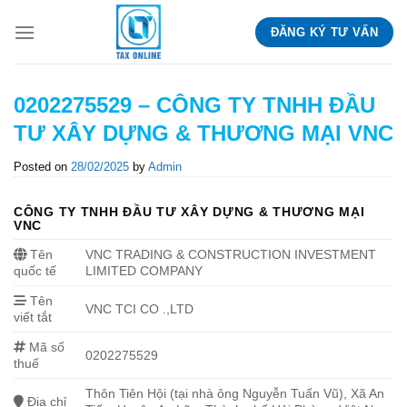
Skip
ĐĂNG KÝ TƯ VẤN
to
content
0202275529 – CÔNG TY TNHH ĐẦU
TƯ XÂY DỰNG & THƯƠNG MẠI VNC
Posted on
28/02/2025
by
Admin
CÔNG TY TNHH ĐẦU TƯ XÂY DỰNG & THƯƠNG MẠI
VNC
Tên
VNC TRADING & CONSTRUCTION INVESTMENT
quốc tế
LIMITED COMPANY
Tên
VNC TCI CO .,LTD
viết tắt
Mã số
0202275529
thuế
Thôn Tiên Hội (tại nhà ông Nguyễn Tuấn Vũ), Xã An
Địa chỉ