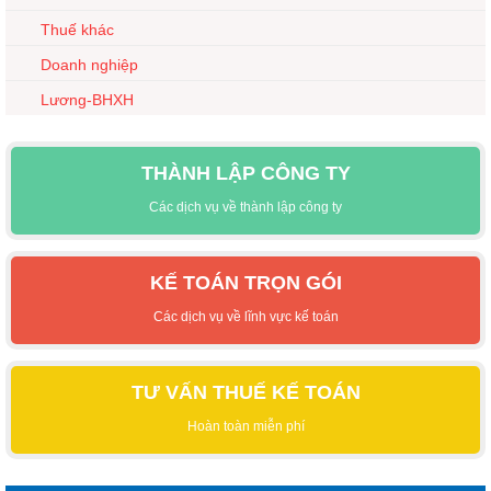
Thuế khác
Doanh nghiệp
Lương-BHXH
THÀNH LẬP CÔNG TY
Các dịch vụ về thành lập công ty
KẾ TOÁN TRỌN GÓI
Các dịch vụ về lĩnh vực kế toán
TƯ VẤN THUẾ KẾ TOÁN
Hoàn toàn miễn phí