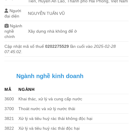
Tiến, Huyện An Lão, Thành phố Hải Phòng, Việt Nam
Người
NGUYỄN TUẤN VŨ
đại diện
Ngành
nghề
Xây dựng nhà không để ở
chính
Cập nhật mã số thuế
0202275529
lần cuối vào
2025-02-28
07:45:02
.
Ngành nghề kinh doanh
MÃ
NGÀNH
3600
Khai thác, xử lý và cung cấp nước
3700
Thoát nước và xử lý nước thải
3821
Xử lý và tiêu huỷ rác thải không độc hại
3822
Xử lý và tiêu huỷ rác thải độc hại