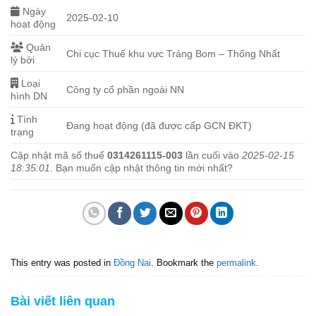
Ngày
2025-02-10
hoạt động
Quản
Chi cục Thuế khu vực Trảng Bom – Thống Nhất
lý bởi
Loại
Công ty cổ phần ngoài NN
hình DN
Tình
Đang hoạt động (đã được cấp GCN ĐKT)
trạng
Cập nhật mã số thuế
0314261115-003
lần cuối vào
2025-02-15
18:35:01
. Bạn muốn cập nhật thông tin mới nhất?
This entry was posted in
Đồng Nai
. Bookmark the
permalink
.
Bài viết liên quan