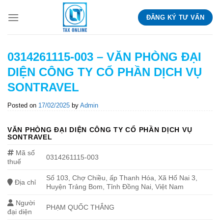
Skip
ĐĂNG KÝ TƯ VẤN
to
content
0314261115-003 – VĂN PHÒNG ĐẠI
DIỆN CÔNG TY CỔ PHẦN DỊCH VỤ
SONTRAVEL
Posted on
17/02/2025
by
Admin
VĂN PHÒNG ĐẠI DIỆN CÔNG TY CỔ PHẦN DỊCH VỤ
SONTRAVEL
Mã số
0314261115-003
thuế
Số 103, Chợ Chiều, ấp Thanh Hóa, Xã Hố Nai 3,
Địa chỉ
Huyện Trảng Bom, Tỉnh Đồng Nai, Việt Nam
Người
PHẠM QUỐC THẮNG
đại diện