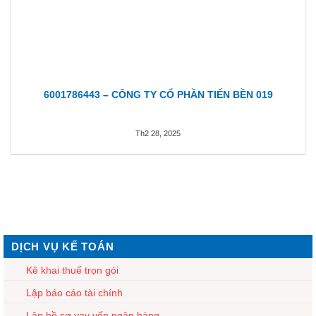
6001786443 – CÔNG TY CỔ PHẦN TIẾN BỀN 019
Th2 28, 2025
DỊCH VỤ KẾ TOÁN
Kê khai thuế trọn gói
Lập báo cáo tài chính
Lập hồ sơ vay vốn ngân hàng