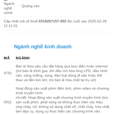
Ngành
Quảng cáo
nghề
chính
Cập nhật mã số thuế
0318267157-002
lần cuối vào
2025-02-28
11:11:01
.
Ngành nghề kinh doanh
MÃ
NGÀNH
Bán lẻ theo yêu cầu đặt hàng qua bưu điện hoặc internet
(trừ bán lẻ bình gas, khí dầu mỏ hóa lỏng LPG, dầu nhớt
4791
cặn, vàng miếng, súng, đạn loại dùng đi săn hoặc thể
thao và tiền kim khí; trừ bán lẻ hóa chất tại trụ sở)
Hoạt động sản xuất phim điện ảnh, phim video và chương
trình truyền hình
chi tiết: Hoạt động sản xuất chương trình truyền hình (trừ
5911
sản xuất phim, phát sóng và không thực hiện các hiệu
ứng cháy, nổ; không sử dụng chất nổ, chất cháy, hóa chất
làm đạo cụ, dụng cụ thực hiện các chương trình văn