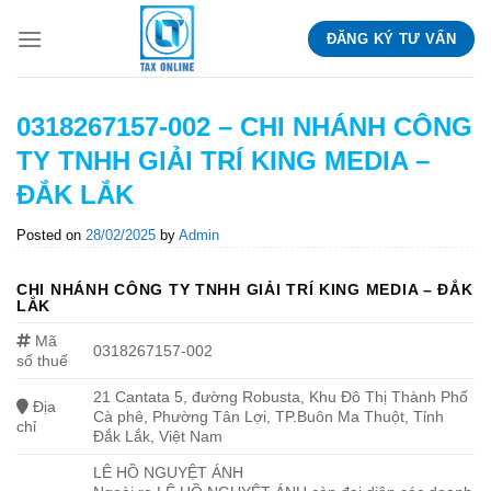
Skip
ĐĂNG KÝ TƯ VẤN
to
content
0318267157-002 – CHI NHÁNH CÔNG
TY TNHH GIẢI TRÍ KING MEDIA –
ĐẮK LẮK
Posted on
28/02/2025
by
Admin
CHI NHÁNH CÔNG TY TNHH GIẢI TRÍ KING MEDIA – ĐẮK
LẮK
Mã
0318267157-002
số thuế
21 Cantata 5, đường Robusta, Khu Đô Thị Thành Phố
Địa
Cà phê, Phường Tân Lợi, TP.Buôn Ma Thuột, Tỉnh
chỉ
Đắk Lắk, Việt Nam
LÊ HỒ NGUYỆT ÁNH