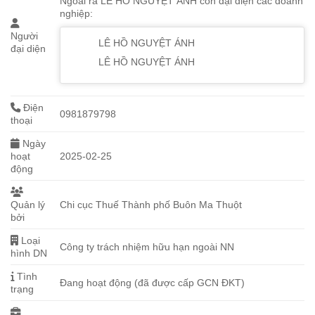
Ngoài ra LÊ HỒ NGUYỆT ÁNH còn đại diện các doanh
nghiệp:
Người
LÊ HỒ NGUYỆT ÁNH
đại diện
LÊ HỒ NGUYỆT ÁNH
Điện
0981879798
thoại
Ngày
hoạt
2025-02-25
động
Quản lý
Chi cục Thuế Thành phố Buôn Ma Thuột
bởi
Loại
Công ty trách nhiệm hữu hạn ngoài NN
hình DN
Tình
Đang hoạt động (đã được cấp GCN ĐKT)
trạng