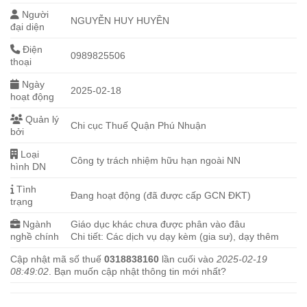
Người
NGUYỄN HUY HUYỀN
đại diện
Điện
0989825506
thoại
Ngày
2025-02-18
hoạt động
Quản lý
Chi cục Thuế Quận Phú Nhuận
bởi
Loại
Công ty trách nhiệm hữu hạn ngoài NN
hình DN
Tình
Đang hoạt động (đã được cấp GCN ĐKT)
trạng
Ngành
Giáo dục khác chưa được phân vào đâu
nghề chính
Chi tiết: Các dịch vụ dạy kèm (gia sư), dạy thêm
Cập nhật mã số thuế
0318838160
lần cuối vào
2025-02-19
08:49:02
. Bạn muốn cập nhật thông tin mới nhất?