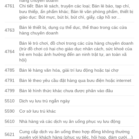
hàng chuyên doanh
4761
Chi tiết: Bán lẻ sách, truyện các loại; Bán lẻ báo, tạp chí,
bưu thiếp, ấn phẩm khác; Bán lẻ văn phòng phẩm, thiết bị
giáo dục: Bút mực, bút bi, bút chì, giấy, cặp hồ sơ…
Bán lẻ thiết bị, dụng cụ thể dục, thể thao trong các cửa
4763
hàng chuyên doanh
Bán lẻ trò chơi, đồ chơi trong các cửa hàng chuyên doanh
(trừ đồ chơi có hại cho giáo dục nhân cách, sức khoẻ của
4764
trẻ em hoặc ảnh hưởng đến an ninh trật tự, an toàn xã
hội)
4785
Bán lẻ hàng văn hóa, giải trí lưu động hoặc tại chợ
4791
Bán lẻ theo yêu cầu đặt hàng qua bưu điện hoặc internet
4799
Bán lẻ hình thức khác chưa được phân vào đâu
5510
Dịch vụ lưu trú ngắn ngày
5590
Cơ sở lưu trú khác
5610
Nhà hàng và các dịch vụ ăn uống phục vụ lưu động
Cung cấp dịch vụ ăn uống theo hợp đồng không thường
5621
xuyên với khách hàng (phục vụ tiệc, hội họp, đám cưới…)