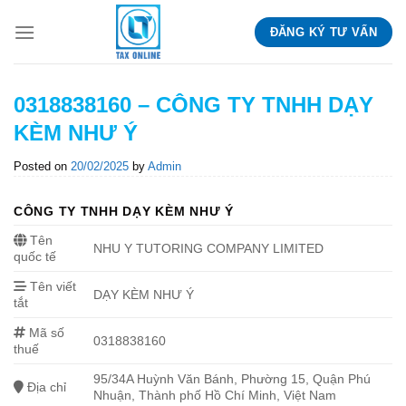
Skip
ĐĂNG KÝ TƯ VẤN
to
content
0318838160 – CÔNG TY TNHH DẠY
KÈM NHƯ Ý
Posted on
20/02/2025
by
Admin
CÔNG TY TNHH DẠY KÈM NHƯ Ý
Tên
NHU Y TUTORING COMPANY LIMITED
quốc tế
Tên viết
DẠY KÈM NHƯ Ý
tắt
Mã số
0318838160
thuế
95/34A Huỳnh Văn Bánh, Phường 15, Quận Phú
Địa chỉ
Nhuận, Thành phố Hồ Chí Minh, Việt Nam