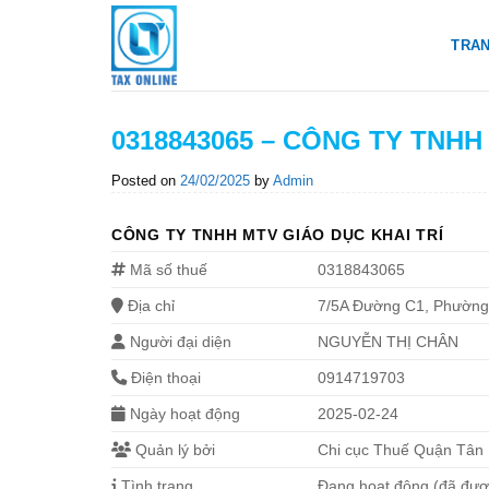
Skip
to
TRA
content
0318843065 – CÔNG TY TNHH
Posted on
24/02/2025
by
Admin
CÔNG TY TNHH MTV GIÁO DỤC KHAI TRÍ
Mã số thuế
0318843065
Địa chỉ
7/5A Đường C1, Phường 
Người đại diện
NGUYỄN THỊ CHÂN
Điện thoại
0914719703
Ngày hoạt động
2025-02-24
Quản lý bởi
Chi cục Thuế Quận Tân 
Tình trạng
Đang hoạt động (đã đư