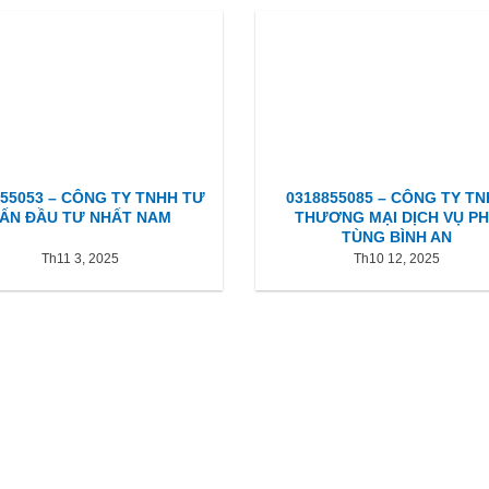
855053 – CÔNG TY TNHH TƯ
0318855085 – CÔNG TY T
ẤN ĐẦU TƯ NHẤT NAM
THƯƠNG MẠI DỊCH VỤ P
TÙNG BÌNH AN
Th11 3, 2025
Th10 12, 2025