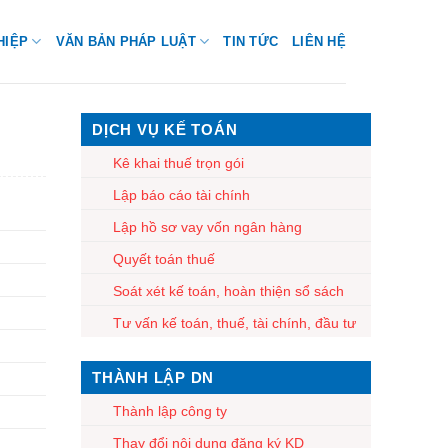
HIỆP
VĂN BẢN PHÁP LUẬT
TIN TỨC
LIÊN HỆ
DỊCH VỤ KẾ TOÁN
Kê khai thuế trọn gói
Lập báo cáo tài chính
Lập hồ sơ vay vốn ngân hàng
Quyết toán thuế
Soát xét kế toán, hoàn thiện sổ sách
Tư vấn kế toán, thuế, tài chính, đầu tư
THÀNH LẬP DN
Thành lập công ty
Thay đổi nội dung đăng ký KD