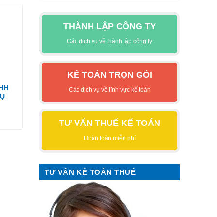
THÀNH LẬP CÔNG TY
Các dịch vụ về thành lập công ty
KẾ TOÁN TRỌN GÓI
NHH
Các dịch vụ về lĩnh vực kế toán
HỤ
TƯ VẤN THUẾ KẾ TOÁN
Hoàn toàn miễn phí
TƯ VẤN KẾ TOÁN THUẾ