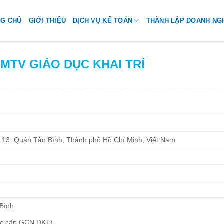
NG CHỦ
GIỚI THIỆU
DỊCH VỤ KẾ TOÁN
THÀNH LẬP DOANH NG
 MTV GIÁO DỤC KHAI TRÍ
13, Quận Tân Bình, Thành phố Hồ Chí Minh, Việt Nam
Bình
ợc cấp GCN ĐKT)