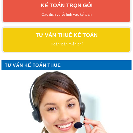
KẾ TOÁN TRỌN GÓI
Các dịch vụ về lĩnh vực kế toán
TƯ VẤN THUẾ KẾ TOÁN
Hoàn toàn miễn phí
TƯ VẤN KẾ TOÁN THUẾ