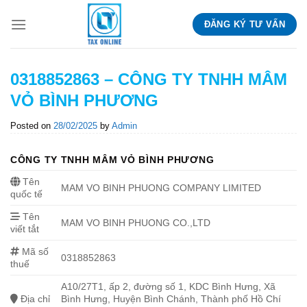
Skip
ĐĂNG KÝ TƯ VẤN
to
content
0318852863 – CÔNG TY TNHH MÂM
VỎ BÌNH PHƯƠNG
Posted on
28/02/2025
by
Admin
CÔNG TY TNHH MÂM VỎ BÌNH PHƯƠNG
Tên
MAM VO BINH PHUONG COMPANY LIMITED
quốc tế
Tên
MAM VO BINH PHUONG CO.,LTD
viết tắt
Mã số
0318852863
thuế
A10/27T1, ấp 2, đường số 1, KDC Bình Hưng, Xã
Địa chỉ
Bình Hưng, Huyện Bình Chánh, Thành phố Hồ Chí