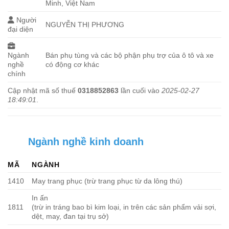
Minh, Việt Nam
Người
NGUYỄN THỊ PHƯƠNG
đại diện
Ngành
Bán phụ tùng và các bộ phận phụ trợ của ô tô và xe
nghề
có động cơ khác
chính
Cập nhật mã số thuế
0318852863
lần cuối vào
2025-02-27
18:49:01
.
Ngành nghề kinh doanh
MÃ
NGÀNH
1410
May trang phục (trừ trang phục từ da lông thú)
In ấn
1811
(trừ in tráng bao bì kim loại, in trên các sản phẩm vải sợi,
dệt, may, đan tại trụ sở)