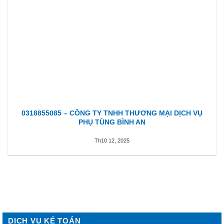
0318855085 – CÔNG TY TNHH THƯƠNG MẠI DỊCH VỤ
PHỤ TÙNG BÌNH AN
Th10 12, 2025
DỊCH VỤ KẾ TOÁN