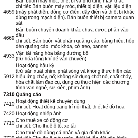
Bán buôn máy móc, thiết bị và phụ tùng máy khác
chi tiết: Bán buôn máy móc, thiết bị điện, vật liệu điện
4659
(máy phát điện, động cơ điện, dây điện và thiết bị khác
dùng trong mạch điện). Bán buôn thiết bị camera quan
sát
Bán buôn chuyên doanh khác chưa được phân vào
đâu
4669
chi tiết: Bán buôn vật phẩm quảng cáo, bảng hiệu, hộp
đèn quảng cáo, móc khóa, cờ treo, banner
Vận tải hàng hóa bằng đường bộ
4933
(trừ hóa lỏng khí để vận chuyển)
Hoạt động hậu kỳ
(trừ sản xuất phim, phát sóng và không thực hiện các
5912
hiệu ứng cháy, nổ; không sử dụng chất nổ, chất cháy,
hóa chất làm đạo cụ, dụng cụ thực hiện các chương
trình văn nghệ, sự kiện, phim ảnh).
7310
Quảng cáo
Hoạt động thiết kế chuyên dụng
7410
chi tiết: Hoạt động trang trí nội thất, thiết kế đồ họa
7420
Hoạt động nhiếp ảnh
Cho thuê xe có động cơ
7710
chi tiết: Cho thuê ô tô, xe tải
Cho thuê đồ dùng cá nhân và gia đình khác