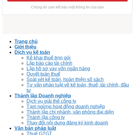
Trang chủ
Giới thiệu
Dịch vụ kế toán
Kê khai thuế trọn gói
Lập báo cáo tài chính
Lập hồ sơ vay vốn ngân hàng
Quyết toán thuế
Soát xét kế toán, hoàn thiện sổ sách
Tư vấn pháp luật về kế toán, thuế, tài chính, đầu
tư
Thành lập Doanh nghiệp
Dịch vụ giải thể công ty
Tạm ngừng hoạt động doanh nghiệp
Thành lập chi nhánh, văn phòng đại diện
Thành lập công ty
Thay đổi nội dung đăng ký kinh doanh
Văn bản pháp luật
Thuế GTGT