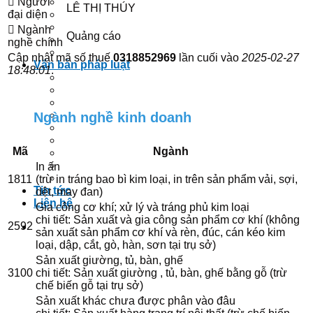
Người
Dịch vụ giải thể công ty
LÊ THỊ THÚY
đại diện
Tạm ngừng hoạt động doanh nghiệp
Thành lập chi nhánh, văn phòng đại diện
Ngành
Quảng cáo
Thành lập công ty
nghề chính
Thay đổi nội dung đăng ký kinh doanh
Cập nhật mã số thuế
0318852969
lần cuối vào
2025-02-27
Văn bản pháp luật
18:48:01
.
Thuế GTGT
Thuế TNCN
Thuế TNDN
Thuế XNK
Ngành nghề kinh doanh
Thuế khác
Quản lý thuế
Mã
Ngành
Doanh nghiệp
Hóa đơn GTGT
In ấn
Lương-BHXH
1811
(trừ in tráng bao bì kim loại, in trên sản phẩm vải, sợi,
Tin tức
dệt, may đan)
Liên hệ
Gia công cơ khí; xử lý và tráng phủ kim loại
chi tiết: Sản xuất và gia công sản phẩm cơ khí (không
2592
Đăng ký tư vấn
sản xuất sản phẩm cơ khí và rèn, đúc, cán kéo kim
loại, dập, cắt, gò, hàn, sơn tại trụ sở)
Sản xuất giường, tủ, bàn, ghế
3100
chi tiết: Sản xuất giường , tủ, bàn, ghế bằng gỗ (trừ
chế biến gỗ tại trụ sở)
Sản xuất khác chưa được phân vào đâu