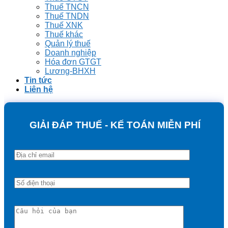
Thuế TNCN
Thuế TNDN
Thuế XNK
Thuế khác
Quản lý thuế
Doanh nghiệp
Hóa đơn GTGT
Lương-BHXH
Tin tức
Liên hệ
GIẢI ĐÁP THUẾ - KẾ TOÁN MIỄN PHÍ