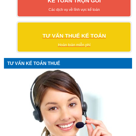
KẾ TOÁN TRỌN GÓI
Các dịch vụ về lĩnh vực kế toán
TƯ VẤN THUẾ KẾ TOÁN
Hoàn toàn miễn phí
TƯ VẤN KẾ TOÁN THUẾ