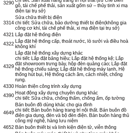
chi tiết: Sản xuất hàng trang trí nội thất (trừ chế biến
3290
gỗ, tái chế phế thải, sản xuất gốm sứ – thủy tinh xi mạ
điện tại trụ sở)
Sửa chữa thiết bị điện
3314
chi tiết: Sửa chữa, bảo dưỡng thiết bị điện(không gia
công cơ khí, tái chế phế thải, xi mạ điện tại trụ sở)
4321
Lắp đặt hệ thống điện
Lắp đặt hệ thống cấp, thoát nước, lò sưởi và điều hoà
4322
không khí
Lắp đặt hệ thống xây dựng khác
chi tiết: Lắp đặt bảng hiệu; Lắp đặt hệ thống kệ; Lắp
đặt showroom trưng bày, hộp đèn quảng cáo; Lắp đặt
4329
hệ thống chiếu sáng; Lắp đặt hệ thống máy lạnh, Hệ
thống hút bụi, Hệ thống cách âm, cách nhiệt, chống
rung.
4330
Hoàn thiện công trình xây dựng
Hoạt động xây dựng chuyên dụng khác
4390
chi tiết: Sữa chữa, chống thấm, chống ẩm, ốp tường
Bán buôn đồ dùng khác cho gia đình
chi tiết: Bán buôn hàng trang trí nội thất. Bán buôn đồ
4649
điện gia dụng, đèn và bộ đèn điện. Bán buôn hàng thủ
công mỹ nghệ, hàng lưu niệm
4652
Bán buôn thiết bị và linh kiện điện tử, viễn thông