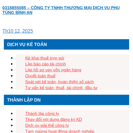
0318855085 – CÔNG TY TNHH THƯƠNG MẠI DỊCH VỤ PHỤ
TÙNG BÌNH AN
Th10 12, 2025
DỊCH VỤ KẾ TOÁN
Kê khai thuế trọn gói
Lập báo cáo tài chính
Lập hồ sơ vay vốn ngân hàng
Quyết toán thuế
Soát xét kế toán, hoàn thiện sổ sách
Tư vấn kế toán, thuế, tài chính, đầu tư
THÀNH LẬP DN
Thành lập công ty
Thay đổi nội dung đăng ký KD
Dịch vụ giải thể công ty
Tạm ngừng hoạt động doanh nghiệp