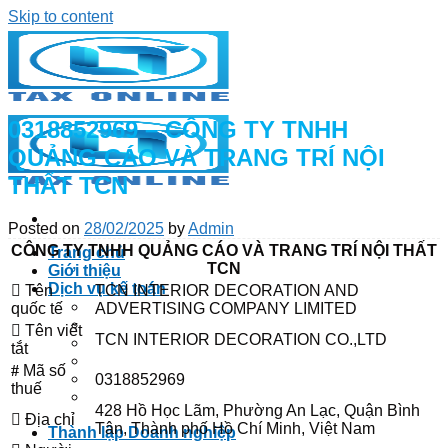
Skip to content
0318852969 – CÔNG TY TNHH
QUẢNG CÁO VÀ TRANG TRÍ NỘI
THẤT TCN
Posted on
28/02/2025
by
Admin
CÔNG TY TNHH QUẢNG CÁO VÀ TRANG TRÍ NỘI THẤT
Trang chủ
TCN
Giới thiệu
Dịch vụ kế toán
Tên
TCN INTERIOR DECORATION AND
Kê khai thuế trọn gói
quốc tế
ADVERTISING COMPANY LIMITED
Lập báo cáo tài chính
Tên viết
TCN INTERIOR DECORATION CO.,LTD
Lập hồ sơ vay vốn ngân hàng
tắt
Quyết toán thuế
Mã số
Soát xét kế toán, hoàn thiện sổ sách
0318852969
thuế
Tư vấn pháp luật về kế toán, thuế, tài chính, đầu
428 Hồ Học Lãm, Phường An Lạc, Quận Bình
tư
Địa chỉ
Tân, Thành phố Hồ Chí Minh, Việt Nam
Thành lập Doanh nghiệp