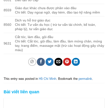
8531
Đào tạo sơ cấp
Giáo dục khác chưa được phân vào đâu
8559
Chi tiết: Dạy ngoại ngữ, dạy kèm, đào tạo kỹ năng mềm
Dịch vụ hỗ trợ giáo dục
8560
Chi tiết: Tư vấn du học ( trừ tư vấn tài chính, kế toán,
pháp lý), tư vấn giáo dục
Cắt tóc, làm đầu, gội đầu
Chi tiết: Cắt tóc, gội đầu, làm đầu, làm móng chân, móng
9631
tay, trang điểm, massage mặt (trừ các hoạt động gây chảy
máu)
This entry was posted in
Hồ Chí Minh
. Bookmark the
permalink
.
Bài viết liên quan