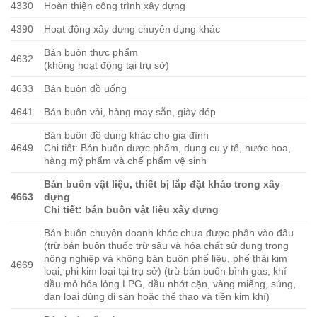
4330
Hoàn thiện công trình xây dựng
4390
Hoạt động xây dựng chuyên dụng khác
Bán buôn thực phẩm
4632
(không hoạt động tại trụ sở)
4633
Bán buôn đồ uống
4641
Bán buôn vải, hàng may sẵn, giày dép
Bán buôn đồ dùng khác cho gia đình
4649
Chi tiết: Bán buôn dược phẩm, dụng cụ y tế, nước hoa,
hàng mỹ phẩm và chế phẩm vệ sinh
Bán buôn vật liệu, thiết bị lắp đặt khác trong xây
4663
dựng
Chi tiết: bán buôn vật liệu xây dựng
Bán buôn chuyên doanh khác chưa được phân vào đâu
(trừ bán buôn thuốc trừ sâu và hóa chất sử dụng trong
nông nghiệp và không bán buôn phế liệu, phế thải kim
4669
loại, phi kim loại tại trụ sở) (trừ bán buôn bình gas, khí
dầu mỏ hóa lỏng LPG, dầu nhớt cặn, vàng miếng, súng,
đạn loại dùng đi săn hoặc thể thao và tiền kim khí)