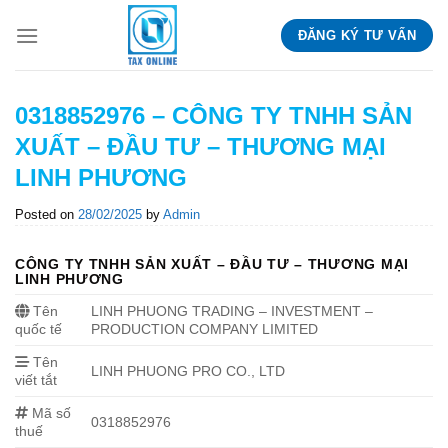
Skip
ĐĂNG KÝ TƯ VẤN
to
content
0318852976 – CÔNG TY TNHH SẢN
XUẤT – ĐẦU TƯ – THƯƠNG MẠI
LINH PHƯƠNG
Posted on
28/02/2025
by
Admin
CÔNG TY TNHH SẢN XUẤT – ĐẦU TƯ – THƯƠNG MẠI
LINH PHƯƠNG
Tên
LINH PHUONG TRADING – INVESTMENT –
quốc tế
PRODUCTION COMPANY LIMITED
Tên
LINH PHUONG PRO CO., LTD
viết tắt
Mã số
0318852976
thuế