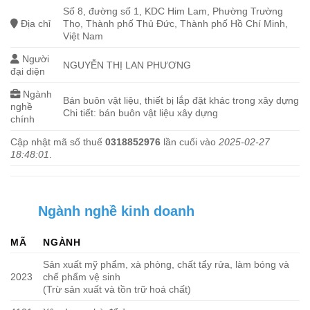
Số 8, đường số 1, KDC Him Lam, Phường Trường
Địa chỉ
Thọ, Thành phố Thủ Đức, Thành phố Hồ Chí Minh,
Việt Nam
Người
NGUYỄN THỊ LAN PHƯƠNG
đại diện
Ngành
Bán buôn vật liệu, thiết bị lắp đặt khác trong xây dựng
nghề
Chi tiết: bán buôn vật liệu xây dựng
chính
Cập nhật mã số thuế
0318852976
lần cuối vào
2025-02-27
18:48:01
.
Ngành nghề kinh doanh
MÃ
NGÀNH
Sản xuất mỹ phẩm, xà phòng, chất tẩy rửa, làm bóng và
2023
chế phẩm vệ sinh
(Trừ sản xuất và tồn trữ hoá chất)