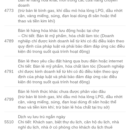
Bán lẻ hàng hóa khác mới trong các cửa hàng chuyên
doanh
4773
(trừ bán lẻ bình gas, khí dầu mỏ hóa lỏng LPG, dầu nhớt
cặn, vàng miếng, súng, đạn loại dùng đi săn hoặc thể
thao và tiền kim khí)
Bán lẻ hàng hóa khác lưu động hoặc tại chợ
– Chi tiết: Bán lẻ mỹ phẩm, hóa chất làm tóc (Doanh
4789
nghiệp chỉ được kinh doanh kể từ khi có đủ điều kiện theo
quy định của pháp luật và phải bảo đảm đáp ứng các điều
kiện đó trong suốt quá trình hoạt động)
Bán lẻ theo yêu cầu đặt hàng qua bưu điện hoặc internet
Chi tiết: Bán lẻ mỹ phẩm, hóa chất làm tóc (Doanh nghiệp
4791
chỉ được kinh doanh kể từ khi có đủ điều kiện theo quy
định của pháp luật và phải bảo đảm đáp ứng các điều
kiện đó trong suốt quá trình hoạt động)
Bán lẻ hình thức khác chưa được phân vào đâu
(trừ bán lẻ bình gas, khí dầu mỏ hóa lỏng LPG, dầu nhớt
4799
cặn, vàng miếng, súng, đạn loại dùng đi săn hoặc thể
thao và tiền kim khí; trừ bán lẻ hóa chất tại trụ sở)
Dịch vụ lưu trú ngắn ngày
5510
Chi tiết: Khách sạn, biệt thự du lịch, căn hộ du lịch, nhà
nghỉ du lịch, nhà ở có phòng cho khách du lịch thuê