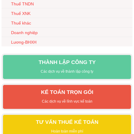
Thuế TNDN
Thuế XNK
Thuế khác
Doanh nghiệp
Lương-BHXH
THÀNH LẬP CÔNG TY
Các dịch vụ về thành lập công ty
KẾ TOÁN TRỌN GÓI
Các dịch vụ về lĩnh vực kế toán
TƯ VẤN THUẾ KẾ TOÁN
Hoàn toàn miễn phí