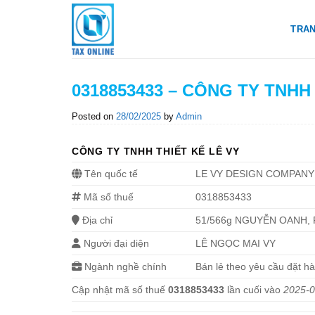
Skip
to
TRA
content
0318853433 – CÔNG TY TNHH
Posted on
28/02/2025
by
Admin
CÔNG TY TNHH THIẾT KẾ LÊ VY
Tên quốc tế
LE VY DESIGN COMPANY
Mã số thuế
0318853433
Địa chỉ
51/566g NGUYỄN OANH, Ph
Người đại diện
LÊ NGỌC MAI VY
Ngành nghề chính
Bán lẻ theo yêu cầu đặt h
Cập nhật mã số thuế
0318853433
lần cuối vào
2025-0