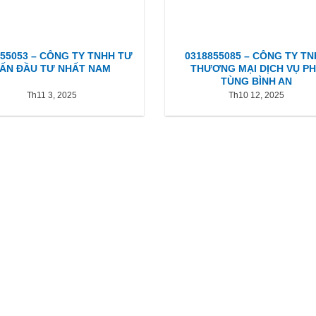
855053 – CÔNG TY TNHH TƯ
0318855085 – CÔNG TY T
ẤN ĐẦU TƯ NHẤT NAM
THƯƠNG MẠI DỊCH VỤ P
TÙNG BÌNH AN
Th11 3, 2025
Th10 12, 2025