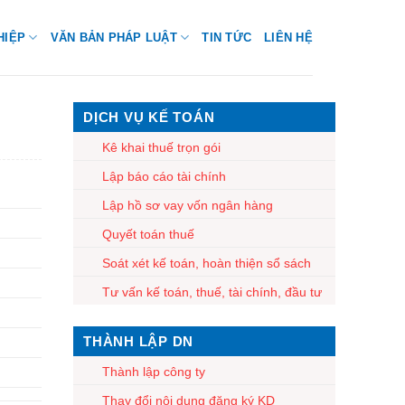
HIỆP
VĂN BẢN PHÁP LUẬT
TIN TỨC
LIÊN HỆ
DỊCH VỤ KẾ TOÁN
Kê khai thuế trọn gói
Lập báo cáo tài chính
Lập hồ sơ vay vốn ngân hàng
Quyết toán thuế
Soát xét kế toán, hoàn thiện sổ sách
Tư vấn kế toán, thuế, tài chính, đầu tư
THÀNH LẬP DN
Thành lập công ty
Thay đổi nội dung đăng ký KD