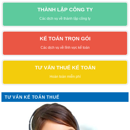
THÀNH LẬP CÔNG TY
Các dịch vụ về thành lập công ty
KẾ TOÁN TRỌN GÓI
Các dịch vụ về lĩnh vực kế toán
TƯ VẤN THUẾ KẾ TOÁN
Hoàn toàn miễn phí
TƯ VẤN KẾ TOÁN THUẾ