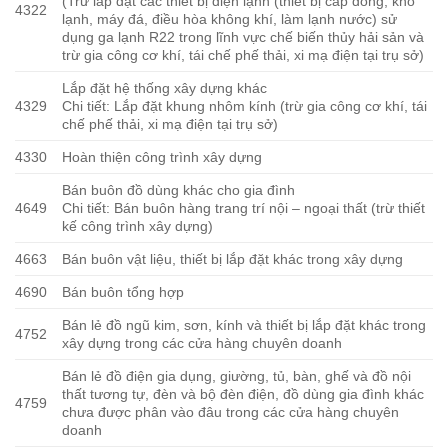
(Trừ lắp đặt các thiết bị điện lạnh (thiết bị cấp đông, kho
4322
lạnh, máy đá, điều hòa không khí, làm lạnh nước) sử
dụng ga lạnh R22 trong lĩnh vực chế biến thủy hải sản và
trừ gia công cơ khí, tái chế phế thải, xi mạ điện tại trụ sở)
Lắp đặt hệ thống xây dựng khác
4329
Chi tiết: Lắp đặt khung nhôm kính (trừ gia công cơ khí, tái
chế phế thải, xi mạ điện tại trụ sở)
4330
Hoàn thiện công trình xây dựng
Bán buôn đồ dùng khác cho gia đình
4649
Chi tiết: Bán buôn hàng trang trí nội – ngoại thất (trừ thiết
kế công trình xây dựng)
4663
Bán buôn vật liệu, thiết bị lắp đặt khác trong xây dựng
4690
Bán buôn tổng hợp
Bán lẻ đồ ngũ kim, sơn, kính và thiết bị lắp đặt khác trong
4752
xây dựng trong các cửa hàng chuyên doanh
Bán lẻ đồ điện gia dụng, giường, tủ, bàn, ghế và đồ nội
thất tương tự, đèn và bộ đèn điện, đồ dùng gia đình khác
4759
chưa được phân vào đâu trong các cửa hàng chuyên
doanh