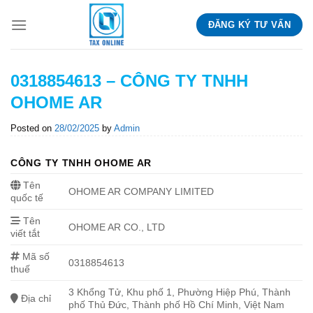
Skip
ĐĂNG KÝ TƯ VẤN
to
content
0318854613 – CÔNG TY TNHH
OHOME AR
Posted on
28/02/2025
by
Admin
CÔNG TY TNHH OHOME AR
Tên
OHOME AR COMPANY LIMITED
quốc tế
Tên
OHOME AR CO., LTD
viết tắt
Mã số
0318854613
thuế
3 Khổng Tử, Khu phố 1, Phường Hiệp Phú, Thành
Địa chỉ
phố Thủ Đức, Thành phố Hồ Chí Minh, Việt Nam