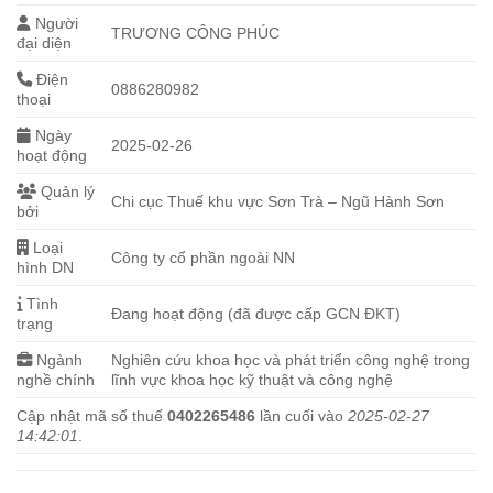
Người
TRƯƠNG CÔNG PHÚC
đại diện
Điện
0886280982
thoại
Ngày
2025-02-26
hoạt động
Quản lý
Chi cục Thuế khu vực Sơn Trà – Ngũ Hành Sơn
bởi
Loại
Công ty cổ phần ngoài NN
hình DN
Tình
Đang hoạt động (đã được cấp GCN ĐKT)
trạng
Ngành
Nghiên cứu khoa học và phát triển công nghệ trong
nghề chính
lĩnh vực khoa học kỹ thuật và công nghệ
Cập nhật mã số thuế
0402265486
lần cuối vào
2025-02-27
14:42:01
.