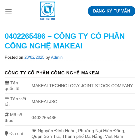
Skip
ĐĂNG KÝ TƯ VẤN
to
content
0402265486 – CÔNG TY CỔ PHẦN
CÔNG NGHỆ MAKEAI
Posted on
28/02/2025
by
Admin
CÔNG TY CỔ PHẦN CÔNG NGHỆ MAKEAI
Tên
MAKEAI TECHNOLOGY JOINT STOCK COMPANY
quốc tế
Tên viết
MAKEAI JSC
tắt
Mã số
0402265486
thuế
96 Nguyễn Đình Hoàn, Phường Nại Hiên Đông,
Địa chỉ
Quận Sơn Trà, Thành phố Đà Nẵng, Việt Nam