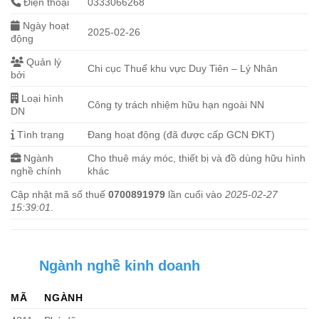
Điện thoại
0333066268
Ngày hoạt
2025-02-26
động
Quản lý
Chi cục Thuế khu vực Duy Tiên – Lý Nhân
bởi
Loại hình
Công ty trách nhiệm hữu hạn ngoài NN
DN
Tình trạng
Đang hoạt động (đã được cấp GCN ĐKT)
Ngành
Cho thuê máy móc, thiết bị và đồ dùng hữu hình
nghề chính
khác
Cập nhật mã số thuế
0700891979
lần cuối vào
2025-02-27
15:39:01
.
Ngành nghề kinh doanh
MÃ
NGÀNH