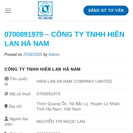
Skip
ĐĂNG KÝ TƯ VẤN
to
content
0700891979 – CÔNG TY TNHH HIỀN
LAN HÀ NAM
Posted on
27/02/2025
by
Admin
CÔNG TY TNHH HIỀN LAN HÀ NAM
Tên quốc
HIEN LAN HA NAM COMPANY LIMITED
tế
Mã số thuế
0700891979
Thôn Quang Ốc, Xã Bắc Lý, Huyện Lý Nhân,
Địa chỉ
Tỉnh Hà Nam, Việt Nam
Người đại
NGUYỄN THỊ NGỌC LAN
diện