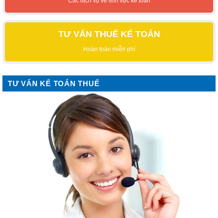
Các dịch vụ về lĩnh vực kế toán
TƯ VẤN THUẾ KẾ TOÁN
Hoàn toàn miễn phí
TƯ VẤN KẾ TOÁN THUẾ