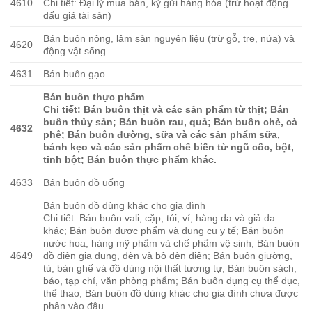
4610
Chi tiết: Đại lý mua bán, ký gửi hàng hóa (trừ hoạt động
đấu giá tài sản)
Bán buôn nông, lâm sản nguyên liệu (trừ gỗ, tre, nứa) và
4620
động vật sống
4631
Bán buôn gạo
Bán buôn thực phẩm
Chi tiết: Bán buôn thịt và các sản phẩm từ thịt; Bán
buôn thủy sản; Bán buôn rau, quả; Bán buôn chè, cà
4632
phê; Bán buôn đường, sữa và các sản phẩm sữa,
bánh kẹo và các sản phẩm chế biến từ ngũ cốc, bột,
tinh bột; Bán buôn thực phẩm khác.
4633
Bán buôn đồ uống
Bán buôn đồ dùng khác cho gia đình
Chi tiết: Bán buôn vali, cặp, túi, ví, hàng da và giả da
khác; Bán buôn dược phẩm và dụng cụ y tế; Bán buôn
nước hoa, hàng mỹ phẩm và chế phẩm vệ sinh; Bán buôn
4649
đồ điện gia dụng, đèn và bộ đèn điện; Bán buôn giường,
tủ, bàn ghế và đồ dùng nội thất tương tự; Bán buôn sách,
báo, tạp chí, văn phòng phẩm; Bán buôn dụng cụ thể dục,
thể thao; Bán buôn đồ dùng khác cho gia đình chưa được
phân vào đâu