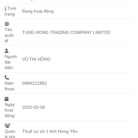
Tình
Đang hoạt động
trạng
Tên
TUNG HONG TRADING COMPANY LIMITED
quốc
tế
Người
VŨ THỊ HỒNG
đại
diện
Điện
0984221882
thoại
Ngày
2025-03-06
hoạt
động
Quản
Thuế cơ sở 1 tỉnh Hưng Yên
lý bởi