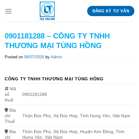
Skip
ĐĂNG KÝ TƯ VẤN
to
content
0901181288 – CÔNG TY TNHH
THƯƠNG MẠI TÙNG HỒNG
Posted on
06/07/2026
by
Admin
CÔNG TY TNHH THƯƠNG MẠI TÙNG HỒNG
Mã
số
0901181288
thuế
Địa
chỉ
Thôn Đức Phú, Xã Đức Hợp, Tỉnh Hưng Yên, Việt Nam
Thuế
Địa
Thôn Đức Phú, Xã Đức Hợp, Huyện Kim Động, Tỉnh
chỉ
Hưng Yên, Việt Nam