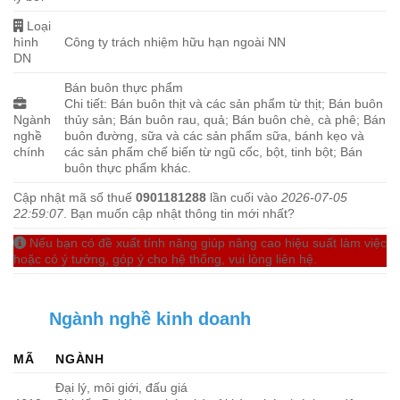
Loại
hình
Công ty trách nhiệm hữu hạn ngoài NN
DN
Bán buôn thực phẩm
Chi tiết: Bán buôn thịt và các sản phẩm từ thịt; Bán buôn
Ngành
thủy sản; Bán buôn rau, quả; Bán buôn chè, cà phê; Bán
nghề
buôn đường, sữa và các sản phẩm sữa, bánh kẹo và
chính
các sản phẩm chế biến từ ngũ cốc, bột, tinh bột; Bán
buôn thực phẩm khác.
Cập nhật mã số thuế
0901181288
lần cuối vào
2026-07-05
22:59:07
. Bạn muốn cập nhật thông tin mới nhất?
Nếu bạn có đề xuất tính năng giúp nâng cao hiệu suất làm việc
hoặc có ý tưởng, góp ý cho hệ thống, vui lòng liên hệ.
Ngành nghề kinh doanh
MÃ
NGÀNH
Đại lý, môi giới, đấu giá