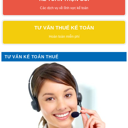
Các dịch vụ về lĩnh vực kế toán
TƯ VẤN THUẾ KẾ TOÁN
Hoàn toàn miễn phí
TƯ VẤN KẾ TOÁN THUẾ