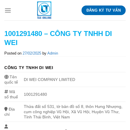
Skip
ĐĂNG KÝ TƯ VẤN
to
content
1001291480 – CÔNG TY TNHH DI
WEI
Posted on
27/02/2025
by
Admin
CÔNG TY TNHH DI WEI
Tên
DI WEI COMPANY LIMITED
quốc tế
Mã
1001291480
số thuế
Thửa đất số 531, tờ bản đồ số 8, thôn Hưng Nhượng,
Địa
cụm công nghiệp Vũ Hội, Xã Vũ Hội, Huyện Vũ Thư,
chỉ
Tỉnh Thái Bình, Việt Nam