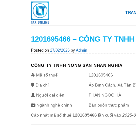
Skip
to
TRA
content
1201695466 – CÔNG TY TNH
Posted on
27/02/2025
by
Admin
CÔNG TY TNHH NÔNG SẢN NHÂN NGHĨA
Mã số thuế
1201695466
Địa chỉ
Ấp Bình Cách, Xã Tân B
Người đại diện
PHAN NGỌC HÀ
Ngành nghề chính
Bán buôn thực phẩm
Cập nhật mã số thuế
1201695466
lần cuối vào
2025-0