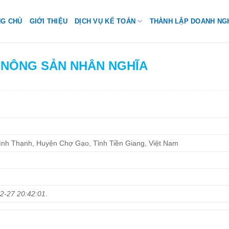
NG CHỦ
GIỚI THIỆU
DỊCH VỤ KẾ TOÁN
THÀNH LẬP DOANH NG
H NÔNG SẢN NHÂN NGHĨA
ình Thạnh, Huyện Chợ Gạo, Tỉnh Tiền Giang, Việt Nam
2-27 20:42:01
.