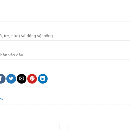
ỗ, tre, nứa) và động vật sống
phân vào đâu
nk
.