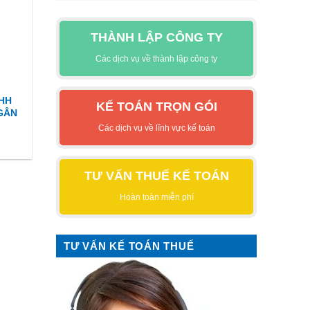
THÀNH LẬP CÔNG TY
Các dịch vụ về thành lập công ty
NHH
KẾ TOÁN TRỌN GÓI
GÂN
Các dịch vụ về lĩnh vực kế toán
TƯ VẤN THUẾ KẾ TOÁN
Hoàn toàn miễn phí
TƯ VẤN KẾ TOÁN THUẾ