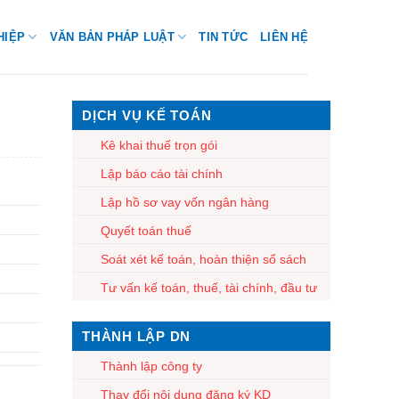
HIỆP
VĂN BẢN PHÁP LUẬT
TIN TỨC
LIÊN HỆ
DỊCH VỤ KẾ TOÁN
Kê khai thuế trọn gói
Lập báo cáo tài chính
Lập hồ sơ vay vốn ngân hàng
Quyết toán thuế
Soát xét kế toán, hoàn thiện sổ sách
Tư vấn kế toán, thuế, tài chính, đầu tư
THÀNH LẬP DN
Thành lập công ty
Thay đổi nội dung đăng ký KD