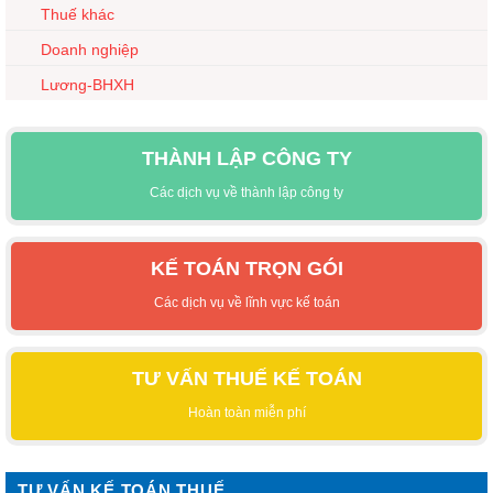
Thuế khác
Doanh nghiệp
Lương-BHXH
THÀNH LẬP CÔNG TY
Các dịch vụ về thành lập công ty
KẾ TOÁN TRỌN GÓI
Các dịch vụ về lĩnh vực kế toán
TƯ VẤN THUẾ KẾ TOÁN
Hoàn toàn miễn phí
TƯ VẤN KẾ TOÁN THUẾ