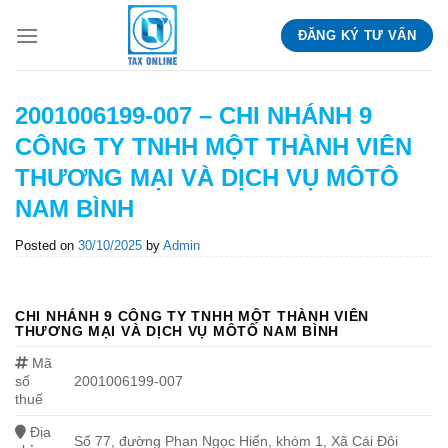
Skip
ĐĂNG KÝ TƯ VẤN
to
content
2001006199-007 – CHI NHÁNH 9
CÔNG TY TNHH MỘT THÀNH VIÊN
THƯƠNG MẠI VÀ DỊCH VỤ MÔTÔ
NAM BÌNH
Posted on
30/10/2025
by
Admin
CHI NHÁNH 9 CÔNG TY TNHH MỘT THÀNH VIÊN
THƯƠNG MẠI VÀ DỊCH VỤ MÔTÔ NAM BÌNH
Mã
số
2001006199-007
thuế
Địa
Số 77, đường Phan Ngọc Hiển, khóm 1, Xã Cái Đôi