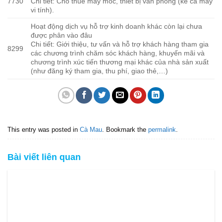
7730
Chi tiết: Cho thuê máy móc, thiết bị văn phòng (kể cả máy
vi tính).
Hoạt động dịch vụ hỗ trợ kinh doanh khác còn lại chưa
được phân vào đâu
Chi tiết: Giới thiệu, tư vấn và hỗ trợ khách hàng tham gia
8299
các chương trình chăm sóc khách hàng, khuyến mãi và
chương trình xúc tiến thương mại khác của nhà sản xuất
(như đăng ký tham gia, thu phí, giao thẻ,…)
This entry was posted in
Cà Mau
. Bookmark the
permalink
.
Bài viết liên quan