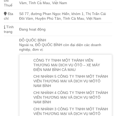
chỉ
Vàm, Tỉnh Cà Mau, Việt Nam
Thuế
Địa
Số 77, đường Phan Ngọc Hiển, khóm 1, Thị Trấn Cái
chỉ
Đôi Vàm, Huyện Phú Tân, Tỉnh Cà Mau, Việt Nam
Tình
Đang hoạt động
trạng
ĐỖ QUỐC BÌNH
Ngoài ra, ĐỖ QUỐC BÌNH còn đại diện các doanh
nghiệp, đơn vị:
CÔNG TY TNHH MỘT THÀNH VIÊN
THƯƠNG MẠI DỊCH VỤ ÔTÔ – XE MÁY
ĐIỆN NAM BÌNH CÀ MAU
CHI NHÁNH 5 CÔNG TY TNHH MỘT THÀNH
VIÊN THƯƠNG MẠI VÀ DỊCH VỤ MÔTÔ
NAM BÌNH
CHI NHÁNH 4 CÔNG TY TNHH MỘT THÀNH
VIÊN THƯƠNG MẠI VÀ DỊCH VỤ MÔTÔ
NAM BÌNH
CHI NHÁNH 3 CÔNG TY TNHH MỘT THÀNH
VIÊN THƯƠNG MẠI VÀ DỊCH VỤ MÔTÔ