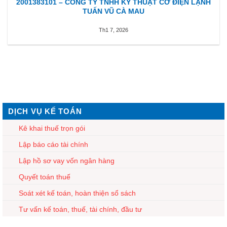
2001383101 – CÔNG TY TNHH KỸ THUẬT CƠ ĐIỆN LẠNH
TUẤN VŨ CÀ MAU
Th1 7, 2026
DỊCH VỤ KẾ TOÁN
Kê khai thuế trọn gói
Lập báo cáo tài chính
Lập hồ sơ vay vốn ngân hàng
Quyết toán thuế
Soát xét kế toán, hoàn thiện sổ sách
Tư vấn kế toán, thuế, tài chính, đầu tư