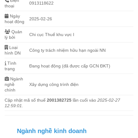
Điện
0913118622
thoại
Ngày
2025-02-26
hoạt động
Quản
Chi cục Thuế khu vực I
lý bởi
Loại
Công ty trách nhiệm hữu hạn ngoài NN
hình DN
Tình
Đang hoạt động (đã được cấp GCN ĐKT)
trạng
Ngành
nghề
Xây dựng công trình điện
chính
Cập nhật mã số thuế
2001382725
lần cuối vào
2025-02-27
12:59:01
.
Ngành nghề kinh doanh