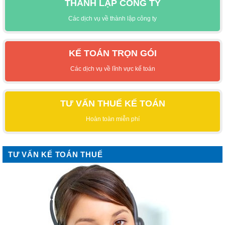
THÀNH LẬP CÔNG TY
Các dịch vụ về thành lập công ty
KẾ TOÁN TRỌN GÓI
Các dịch vụ về lĩnh vực kế toán
TƯ VẤN THUẾ KẾ TOÁN
Hoàn toàn miễn phí
TƯ VẤN KẾ TOÁN THUẾ