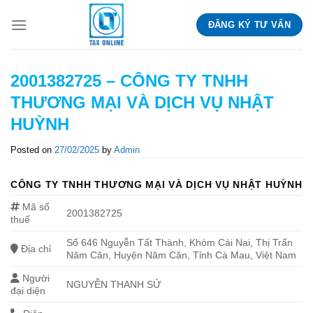
Skip
ĐĂNG KÝ TƯ VẤN
to
content
2001382725 – CÔNG TY TNHH
THƯƠNG MẠI VÀ DỊCH VỤ NHẬT
HUỲNH
Posted on
27/02/2025
by
Admin
CÔNG TY TNHH THƯƠNG MẠI VÀ DỊCH VỤ NHẬT HUỲNH
Mã số
2001382725
thuế
Số 646 Nguyễn Tất Thành, Khóm Cái Nai, Thị Trấn
Địa chỉ
Năm Căn, Huyện Năm Căn, Tỉnh Cà Mau, Việt Nam
Người
NGUYỄN THANH SỬ
đại diện