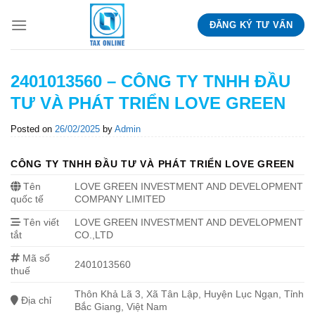
Skip
ĐĂNG KÝ TƯ VẤN
to
content
2401013560 – CÔNG TY TNHH ĐẦU
TƯ VÀ PHÁT TRIỂN LOVE GREEN
Posted on
26/02/2025
by
Admin
CÔNG TY TNHH ĐẦU TƯ VÀ PHÁT TRIỂN LOVE GREEN
Tên
LOVE GREEN INVESTMENT AND DEVELOPMENT
quốc tế
COMPANY LIMITED
Tên viết
LOVE GREEN INVESTMENT AND DEVELOPMENT
tắt
CO.,LTD
Mã số
2401013560
thuế
Thôn Khả Lã 3, Xã Tân Lập, Huyện Lục Ngạn, Tỉnh
Địa chỉ
Bắc Giang, Việt Nam