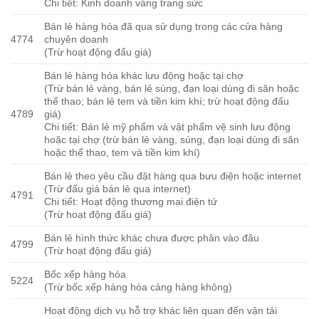
Chi tiết: Kinh doanh vàng trang sức
Bán lẻ hàng hóa đã qua sử dụng trong các cửa hàng
4774
chuyên doanh
(Trừ hoạt động đấu giá)
Bán lẻ hàng hóa khác lưu động hoặc tại chợ
(Trừ bán lẻ vàng, bán lẻ súng, đạn loại dùng đi săn hoặc
thể thao; bán lẻ tem và tiền kim khí; trừ hoạt động đấu
4789
giá)
Chi tiết: Bán lẻ mỹ phẩm và vật phẩm vệ sinh lưu động
hoặc tại chợ (trừ bán lẻ vàng, súng, đạn loại dùng đi săn
hoặc thể thao, tem và tiền kim khí)
Bán lẻ theo yêu cầu đặt hàng qua bưu điện hoặc internet
(Trừ đấu giá bán lẻ qua internet)
4791
Chi tiết: Hoạt động thương mại điện tử
(Trừ hoạt động đấu giá)
Bán lẻ hình thức khác chưa được phân vào đâu
4799
(Trừ hoạt động đấu giá)
Bốc xếp hàng hóa
5224
(Trừ bốc xếp hàng hóa cảng hàng không)
Hoạt động dịch vụ hỗ trợ khác liên quan đến vận tải