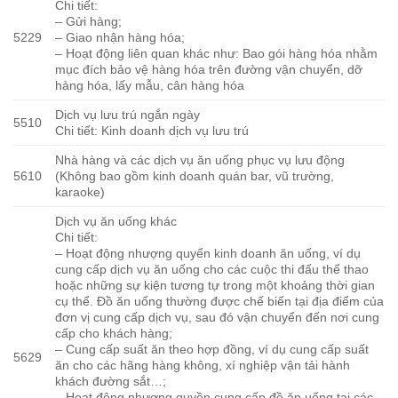
Chi tiết:
– Gửi hàng;
5229
– Giao nhận hàng hóa;
– Hoạt động liên quan khác như: Bao gói hàng hóa nhằm
mục đích bảo vệ hàng hóa trên đường vận chuyển, dỡ
hàng hóa, lấy mẫu, cân hàng hóa
Dịch vụ lưu trú ngắn ngày
5510
Chi tiết: Kinh doanh dịch vụ lưu trú
Nhà hàng và các dịch vụ ăn uống phục vụ lưu động
5610
(Không bao gồm kinh doanh quán bar, vũ trường,
karaoke)
Dịch vụ ăn uống khác
Chi tiết:
– Hoạt động nhượng quyển kinh doanh ăn uống, ví dụ
cung cấp dịch vụ ăn uống cho các cuộc thi đấu thể thao
hoặc những sự kiện tương tự trong một khoảng thời gian
cụ thể. Đồ ăn uống thường được chế biến tại địa điểm của
đơn vị cung cấp dịch vụ, sau đó vận chuyển đến nơi cung
cấp cho khách hàng;
– Cung cấp suất ăn theo hợp đồng, ví dụ cung cấp suất
5629
ăn cho các hãng hàng không, xí nghiệp vận tải hành
khách đường sắt…;
– Hoạt động nhượng quyền cung cấp đồ ăn uống tại các