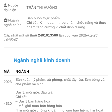
Người
TRẦN THỊ HƯỜNG
đại diện
Bán buôn thực phẩm
Ngành
Chi tiết: Kinh doanh thực phẩm chức năng và thực
nghề chính
phẩm tăng cường vi chất dinh dưỡng
Cập nhật mã số thuế
2401013560
lần cuối vào
2025-02-26
14:35:47
.
Ngành nghề kinh doanh
MÃ
NGÀNH
Sản xuất mỹ phẩm, xà phòng, chất tẩy rửa, làm bóng và
2023
chế phẩm vệ sinh
Đại lý, môi giới, đấu giá
Chi tiết:
– Đại lý bán hàng hóa
4610
– Môi giới mua bán hàng hóa
(Trừ môi giới chứng khoán, môi giới bảo hiểm; Trừ hoạt