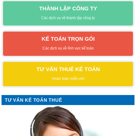
THÀNH LẬP CÔNG TY
Các dịch vụ về thành lập công ty
KẾ TOÁN TRỌN GÓI
Các dịch vụ về lĩnh vực kế toán
TƯ VẤN THUẾ KẾ TOÁN
Hoàn toàn miễn phí
TƯ VẤN KẾ TOÁN THUẾ