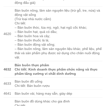
động đấu giá)
Bán buôn nông, lâm sản nguyên liệu (trừ gỗ, tre, nứa) và
động vật sống
(Trừ loại nhà nước cấm)
Chi tiết:
– Bán buôn thóc, lúa mỳ, ngô, hạt ngũ cốc khác;
– Bán buôn hạt, quả có dầu;
4620
– Bán buôn hoa và cây;
– Bán buôn thuốc lá lá;
– Bán buôn động vật sống;
– Bán buôn nông, lâm sản nguyên liệu khác, phế liệu, phế
thải và sản phẩm phụ được sử dụng cho chăn nuôi động
vật.
Bán buôn thực phẩm
4632
Chi tiết: Kinh doanh thực phẩm chức năng và thực
phẩm tăng cường vi chất dinh dưỡng
Bán buôn đồ uống
4633
Chi tiết: Bán buôn rượu
4641
Bán buôn vải, hàng may sẵn, giày dép
Bán buôn đồ dùng khác cho gia đình
Chi tiết: