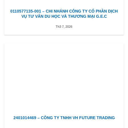
0110577135-001 – CHI NHÁNH CÔNG TY CỔ PHẦN DỊCH
VỤ TƯ VẤN DU HỌC VÀ THƯƠNG MẠI G.E.C
Th3 7, 2026
2401014469 – CÔNG TY TNHH VH FUTURE TRADING