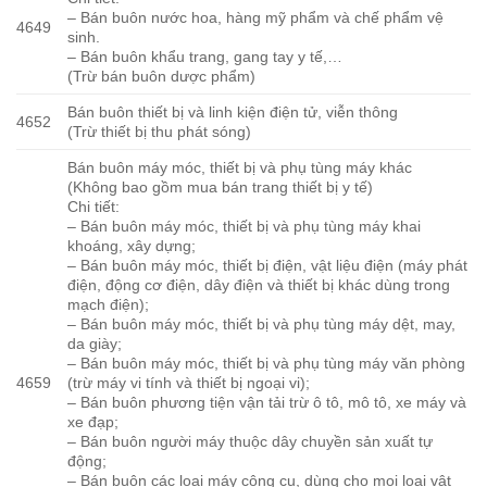
– Bán buôn nước hoa, hàng mỹ phẩm và chế phẩm vệ
4649
sinh.
– Bán buôn khẩu trang, gang tay y tế,…
(Trừ bán buôn dược phẩm)
Bán buôn thiết bị và linh kiện điện tử, viễn thông
4652
(Trừ thiết bị thu phát sóng)
Bán buôn máy móc, thiết bị và phụ tùng máy khác
(Không bao gồm mua bán trang thiết bị y tế)
Chi tiết:
– Bán buôn máy móc, thiết bị và phụ tùng máy khai
khoáng, xây dựng;
– Bán buôn máy móc, thiết bị điện, vật liệu điện (máy phát
điện, động cơ điện, dây điện và thiết bị khác dùng trong
mạch điện);
– Bán buôn máy móc, thiết bị và phụ tùng máy dệt, may,
da giày;
– Bán buôn máy móc, thiết bị và phụ tùng máy văn phòng
4659
(trừ máy vi tính và thiết bị ngoại vi);
– Bán buôn phương tiện vận tải trừ ô tô, mô tô, xe máy và
xe đạp;
– Bán buôn người máy thuộc dây chuyền sản xuất tự
động;
– Bán buôn các loại máy công cụ, dùng cho mọi loại vật