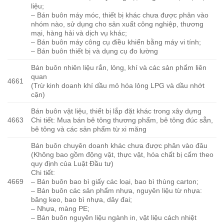
liệu;
– Bán buôn máy móc, thiết bị khác chưa được phân vào
nhóm nào, sử dụng cho sản xuất công nghiệp, thương
mại, hàng hải và dịch vụ khác;
– Bán buôn máy công cụ điều khiển bằng máy vi tính;
– Bán buôn thiết bị và dụng cụ đo lường
Bán buôn nhiên liệu rắn, lỏng, khí và các sản phẩm liên
quan
4661
(Trừ kinh doanh khí dầu mỏ hóa lỏng LPG và dầu nhớt
cặn)
Bán buôn vật liệu, thiết bị lắp đặt khác trong xây dựng
4663
Chi tiết: Mua bán bê tông thương phẩm, bê tông đúc sẵn,
bê tông và các sản phẩm từ xi măng
Bán buôn chuyên doanh khác chưa được phân vào đâu
(Không bao gồm động vật, thực vật, hóa chất bị cấm theo
quy định của Luật Đầu tư)
Chi tiết:
4669
– Bán buôn bao bì giấy các loại, bao bì thùng carton;
– Bán buôn các sản phẩm nhựa, nguyên liệu từ nhựa:
băng keo, bao bì nhựa, dây đai;
– Nhựa, màng PE;
– Bán buôn nguyên liệu ngành in, vật liệu cách nhiệt