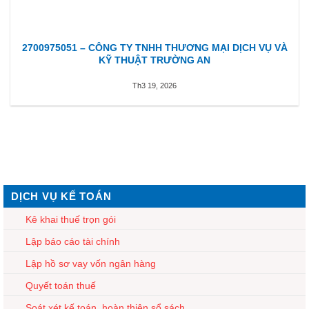
2700975051 – CÔNG TY TNHH THƯƠNG MẠI DỊCH VỤ VÀ
KỸ THUẬT TRƯỜNG AN
Th3 19, 2026
DỊCH VỤ KẾ TOÁN
Kê khai thuế trọn gói
Lập báo cáo tài chính
Lập hồ sơ vay vốn ngân hàng
Quyết toán thuế
Soát xét kế toán, hoàn thiện sổ sách