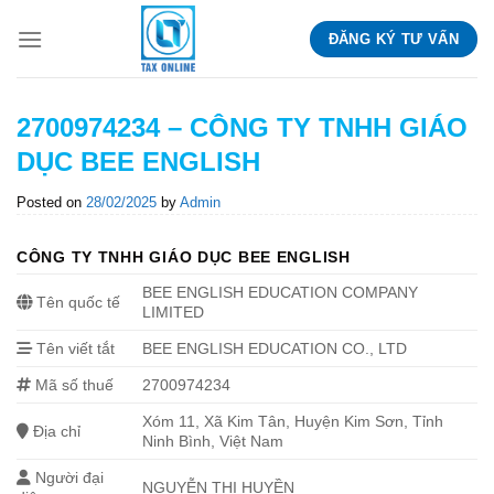
Skip
ĐĂNG KÝ TƯ VẤN
to
content
2700974234 – CÔNG TY TNHH GIÁO
DỤC BEE ENGLISH
Posted on
28/02/2025
by
Admin
CÔNG TY TNHH GIÁO DỤC BEE ENGLISH
BEE ENGLISH EDUCATION COMPANY
Tên quốc tế
LIMITED
Tên viết tắt
BEE ENGLISH EDUCATION CO., LTD
Mã số thuế
2700974234
Xóm 11, Xã Kim Tân, Huyện Kim Sơn, Tỉnh
Địa chỉ
Ninh Bình, Việt Nam
Người đại
NGUYỄN THỊ HUYỀN