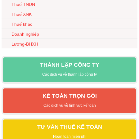
Thuế TNDN
Thuế XNK
Thuế khác
Doanh nghiệp
Lương-BHXH
THÀNH LẬP CÔNG TY
Các dịch vụ về thành lập công ty
KẾ TOÁN TRỌN GÓI
Các dịch vụ về lĩnh vực kế toán
TƯ VẤN THUẾ KẾ TOÁN
Hoàn toàn miễn phí