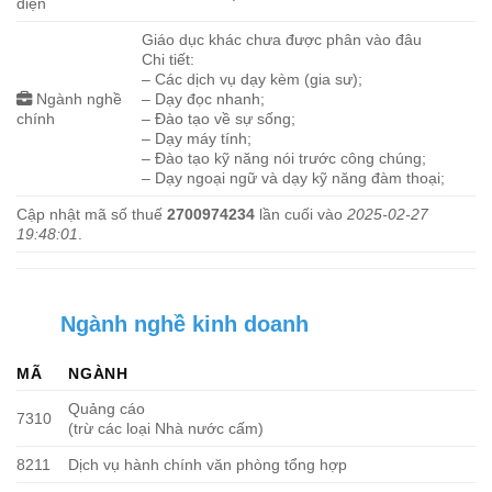
diện
Giáo dục khác chưa được phân vào đâu
Chi tiết:
– Các dịch vụ dạy kèm (gia sư);
Ngành nghề
– Dạy đọc nhanh;
chính
– Đào tạo về sự sống;
– Dạy máy tính;
– Đào tạo kỹ năng nói trước công chúng;
– Dạy ngoại ngữ và dạy kỹ năng đàm thoại;
Cập nhật mã số thuế
2700974234
lần cuối vào
2025-02-27
19:48:01
.
Ngành nghề kinh doanh
MÃ
NGÀNH
Quảng cáo
7310
(trừ các loại Nhà nước cấm)
8211
Dịch vụ hành chính văn phòng tổng hợp