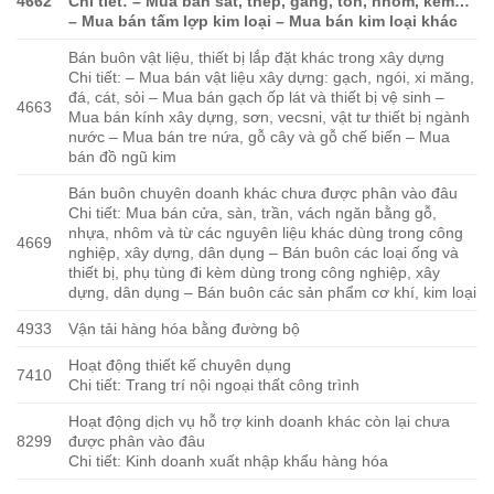
4662
Chi tiết: – Mua bán sắt, thép, gang, tôn, nhôm, kẽm…
– Mua bán tấm lợp kim loại – Mua bán kim loại khác
Bán buôn vật liệu, thiết bị lắp đặt khác trong xây dựng
Chi tiết: – Mua bán vật liệu xây dựng: gạch, ngói, xi măng,
đá, cát, sỏi – Mua bán gạch ốp lát và thiết bị vệ sinh –
4663
Mua bán kính xây dựng, sơn, vecsni, vật tư thiết bị ngành
nước – Mua bán tre nứa, gỗ cây và gỗ chế biến – Mua
bán đồ ngũ kim
Bán buôn chuyên doanh khác chưa được phân vào đâu
Chi tiết: Mua bán cửa, sàn, trần, vách ngăn bằng gỗ,
nhựa, nhôm và từ các nguyên liệu khác dùng trong công
4669
nghiệp, xây dựng, dân dụng – Bán buôn các loại ống và
thiết bị, phụ tùng đi kèm dùng trong công nghiệp, xây
dựng, dân dụng – Bán buôn các sản phẩm cơ khí, kim loại
4933
Vận tải hàng hóa bằng đường bộ
Hoạt động thiết kế chuyên dụng
7410
Chi tiết: Trang trí nội ngoại thất công trình
Hoạt động dịch vụ hỗ trợ kinh doanh khác còn lại chưa
8299
được phân vào đâu
Chi tiết: Kinh doanh xuất nhập khẩu hàng hóa