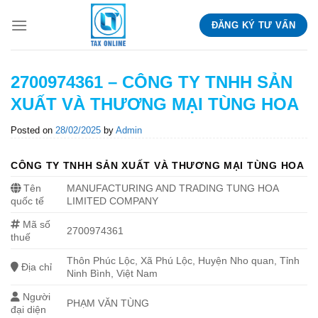
Skip
ĐĂNG KÝ TƯ VẤN
to
content
2700974361 – CÔNG TY TNHH SẢN
XUẤT VÀ THƯƠNG MẠI TÙNG HOA
Posted on
28/02/2025
by
Admin
CÔNG TY TNHH SẢN XUẤT VÀ THƯƠNG MẠI TÙNG HOA
Tên
MANUFACTURING AND TRADING TUNG HOA
quốc tế
LIMITED COMPANY
Mã số
2700974361
thuế
Thôn Phúc Lộc, Xã Phú Lộc, Huyện Nho quan, Tỉnh
Địa chỉ
Ninh Bình, Việt Nam
Người
PHẠM VĂN TÙNG
đại diện