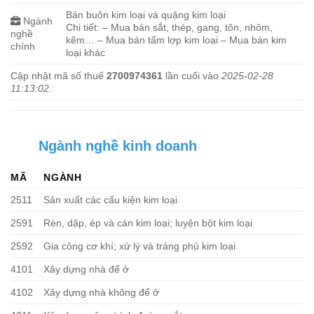
Bán buôn kim loại và quặng kim loại
Ngành
Chi tiết: – Mua bán sắt, thép, gang, tôn, nhôm,
nghề
kẽm… – Mua bán tấm lợp kim loại – Mua bán kim
chính
loại khác
Cập nhật mã số thuế
2700974361
lần cuối vào
2025-02-28
11:13:02
.
Ngành nghề kinh doanh
MÃ
NGÀNH
2511
Sản xuất các cấu kiện kim loại
2591
Rèn, dập, ép và cán kim loại; luyện bột kim loại
2592
Gia công cơ khí; xử lý và tráng phủ kim loại
4101
Xây dựng nhà để ở
4102
Xây dựng nhà không để ở