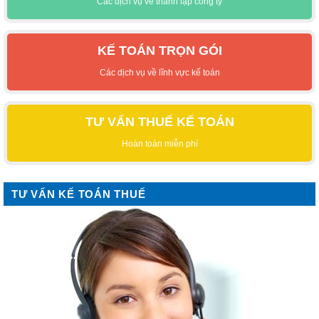
Các dịch vụ về thành lập công ty
KẾ TOÁN TRỌN GÓI
Các dịch vụ về lĩnh vực kế toán
TƯ VẤN THUẾ KẾ TOÁN
Hoàn toàn miễn phí
TƯ VẤN KẾ TOÁN THUẾ