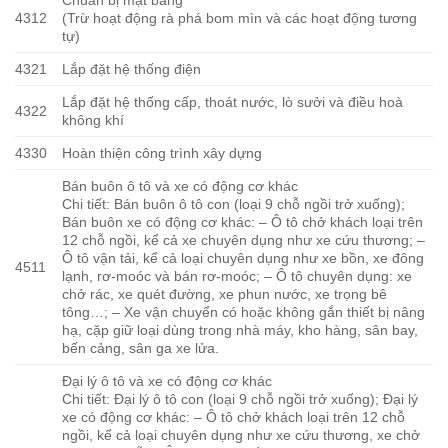
Chuẩn bị mặt bằng
4312
(Trừ hoạt động rà phá bom mìn và các hoạt động tương
tự)
4321
Lắp đặt hệ thống điện
Lắp đặt hệ thống cấp, thoát nước, lò sưởi và điều hoà
4322
không khí
4330
Hoàn thiện công trình xây dựng
Bán buôn ô tô và xe có động cơ khác
Chi tiết: Bán buôn ô tô con (loại 9 chỗ ngồi trở xuống);
Bán buôn xe có động cơ khác: – Ô tô chở khách loại trên
12 chỗ ngồi, kể cả xe chuyên dụng như xe cứu thương; –
Ô tô vận tải, kể cả loại chuyên dụng như xe bồn, xe đông
4511
lạnh, rơ-moóc và bán rơ-moóc; – Ô tô chuyên dụng: xe
chở rác, xe quét đường, xe phun nước, xe trọng bê
tông…; – Xe vận chuyển có hoặc không gắn thiết bị nâng
hạ, cặp giữ loại dùng trong nhà máy, kho hàng, sân bay,
bến cảng, sân ga xe lửa.
Đại lý ô tô và xe có động cơ khác
Chi tiết: Đại lý ô tô con (loại 9 chỗ ngồi trở xuống); Đại lý
xe có động cơ khác: – Ô tô chở khách loại trên 12 chỗ
ngồi, kể cả loại chuyên dụng như xe cứu thương, xe chở