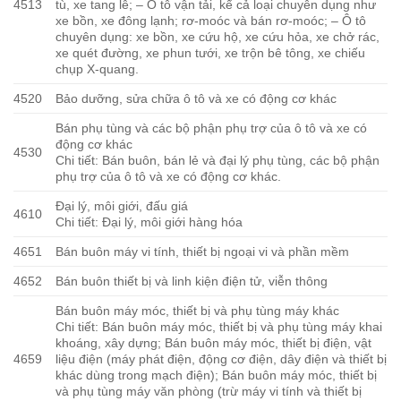
4513
tù, xe tang lễ; – Ô tô vận tải, kể cả loại chuyên dụng như
xe bồn, xe đông lạnh; rơ-moóc và bán rơ-moóc; – Ô tô
chuyên dụng: xe bồn, xe cứu hộ, xe cứu hỏa, xe chở rác,
xe quét đường, xe phun tưới, xe trộn bê tông, xe chiếu
chụp X-quang.
4520
Bảo dưỡng, sửa chữa ô tô và xe có động cơ khác
Bán phụ tùng và các bộ phận phụ trợ của ô tô và xe có
động cơ khác
4530
Chi tiết: Bán buôn, bán lẻ và đại lý phụ tùng, các bộ phận
phụ trợ của ô tô và xe có động cơ khác.
Đại lý, môi giới, đấu giá
4610
Chi tiết: Đại lý, môi giới hàng hóa
4651
Bán buôn máy vi tính, thiết bị ngoại vi và phần mềm
4652
Bán buôn thiết bị và linh kiện điện tử, viễn thông
Bán buôn máy móc, thiết bị và phụ tùng máy khác
Chi tiết: Bán buôn máy móc, thiết bị và phụ tùng máy khai
khoáng, xây dựng; Bán buôn máy móc, thiết bị điện, vật
4659
liệu điện (máy phát điện, động cơ điện, dây điện và thiết bị
khác dùng trong mạch điện); Bán buôn máy móc, thiết bị
và phụ tùng máy văn phòng (trừ máy vi tính và thiết bị