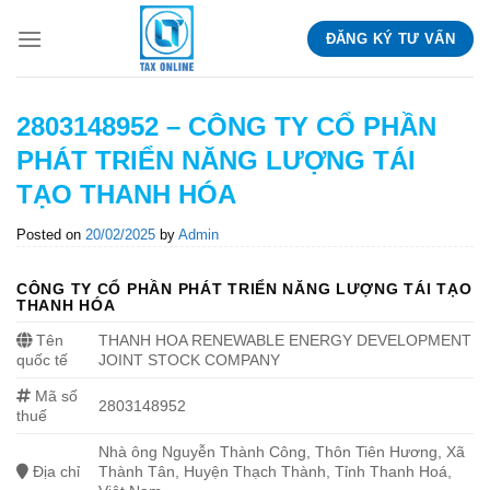
Skip
ĐĂNG KÝ TƯ VẤN
to
content
2803148952 – CÔNG TY CỔ PHẦN
PHÁT TRIỂN NĂNG LƯỢNG TÁI
TẠO THANH HÓA
Posted on
20/02/2025
by
Admin
CÔNG TY CỔ PHẦN PHÁT TRIỂN NĂNG LƯỢNG TÁI TẠO
THANH HÓA
Tên
THANH HOA RENEWABLE ENERGY DEVELOPMENT
quốc tế
JOINT STOCK COMPANY
Mã số
2803148952
thuế
Nhà ông Nguyễn Thành Công, Thôn Tiên Hương, Xã
Địa chỉ
Thành Tân, Huyện Thạch Thành, Tỉnh Thanh Hoá,