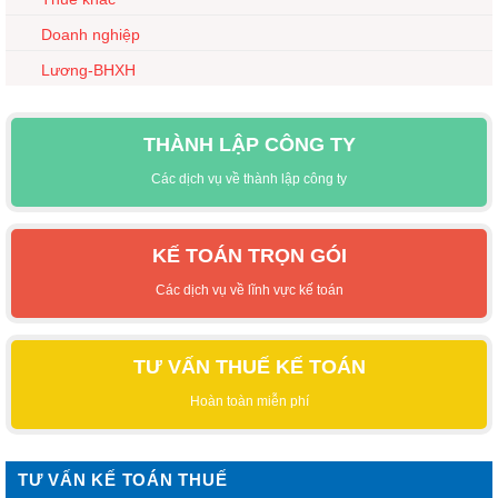
Doanh nghiệp
Lương-BHXH
THÀNH LẬP CÔNG TY
Các dịch vụ về thành lập công ty
KẾ TOÁN TRỌN GÓI
Các dịch vụ về lĩnh vực kế toán
TƯ VẤN THUẾ KẾ TOÁN
Hoàn toàn miễn phí
TƯ VẤN KẾ TOÁN THUẾ