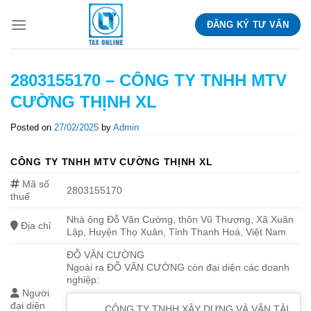
Skip
ĐĂNG KÝ TƯ VẤN
to
content
2803155170 – CÔNG TY TNHH MTV
CƯỜNG THỊNH XL
Posted on
27/02/2025
by
Admin
CÔNG TY TNHH MTV CƯỜNG THỊNH XL
Mã số
2803155170
thuế
Nhà ông Đỗ Văn Cường, thôn Vũ Thượng, Xã Xuân
Địa chỉ
Lập, Huyện Thọ Xuân, Tỉnh Thanh Hoá, Việt Nam
ĐỖ VĂN CƯỜNG
Ngoài ra ĐỖ VĂN CƯỜNG còn đại diện các doanh
nghiệp:
Người
đại diện
CÔNG TY TNHH XÂY DỰNG VÀ VẬN TẢI