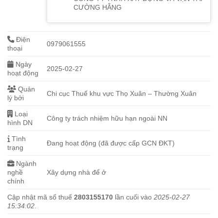
CƯỜNG HẰNG
Điện
0979061555
thoại
Ngày
2025-02-27
hoạt động
Quản
Chi cục Thuế khu vực Thọ Xuân – Thường Xuân
lý bởi
Loại
Công ty trách nhiệm hữu hạn ngoài NN
hình DN
Tình
Đang hoạt động (đã được cấp GCN ĐKT)
trạng
Ngành
nghề
Xây dựng nhà để ở
chính
Cập nhật mã số thuế
2803155170
lần cuối vào
2025-02-27
15:34:02
.