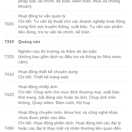
pháp luật, tài chính, kế toán, kiểm toán, thuế và chứng
khoán);
Hoạt động tư vấn quản lý
Chi tiết: Tư vấn kỹ thuật cho các doanh nghiệp hoạt động
7020
trong lĩnh vực truyền thông, xuất bản, Tư vấn sản phẩm
tiêu dùng, trừ tư vấn tài chính, kế toán.
7310
Quảng cáo
Nghiên cứu thị trường và thăm dò dư luận
7320
(không bao gồm dịch vụ điều tra và thông tin Nhà nước
cấm)
Hoạt động thiết kế chuyên dụng
7410
Chi tiết: Thiết kế trang web
Hoạt động nhiếp ảnh
Chi tiết: Chụp ảnh cho mục đích thương mại, xuất bản,
7420
thời trang, bất động sản hoặc du lịch; Chụp ảnh trên
không; Quay video: Đám cưới, hội họp
Hoạt động chuyên môn, khoa học và công nghệ khác
chưa được phân vào đâu
Chi tiết: Hoạt động phiên dịch; Hoạt động bởi các đại lý
7490
hoặc các đại lý thay mặt cá nhân thường liên quan đến