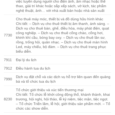
việc tuyển dụng người cho điện ảnh, âm nhạc hoặc thể
thao, giải trí khác hoặc sắp xếp sách, vở kịch, tác phẩm
nghệ thuật, ảnh… với nhà xuất bản hoặc nhà sản xuất
Cho thuê máy móc, thiết bị và đồ dùng hữu hình khác
Chi tiết: – Dịch vụ cho thuê thiết bị âm thanh, ánh sáng. –
Dịch vụ cho thuê bàn, ghế, điều hòa, máy phát điện, quạt
công nghiệp. – Dịch vụ cho thuê cổng chào, cổng hơi,
7730
khinh khí cầu, bóng bay oxy. – Dịch vụ cho thuê lân sư,
rồng, trống hội, quân nhạc. – Dịch vụ cho thuê màn hình
Led, máy chiếu, bộ đàm. – Dịch vụ cho thuê trang phục
biểu diễn.
7911
Đại lý du lịch
7912
Điều hành tua du lịch
Dịch vụ đặt chỗ và các dịch vụ hỗ trợ liên quan đến quảng
7990
bá và tổ chức tua du lịch
Tổ chức giới thiệu và xúc tiến thương mại
Chi tiết: Tổ chức lễ khởi công động thổ, khánh thành, khai
8230
trương, hội nghị, hội thảo, lễ kỷ niệm, tiệc mặn, tiệc ngọt.
– Tổ chức Triển lãm, lễ hội, giới thiệu sản phẩm mới. – Tổ
chức các show diễn.