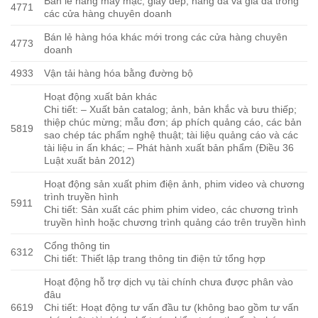
Bán lẻ hàng may mặc, giày dép, hàng da và giả da trong
4771
các cửa hàng chuyên doanh
Bán lẻ hàng hóa khác mới trong các cửa hàng chuyên
4773
doanh
4933
Vận tải hàng hóa bằng đường bộ
Hoạt động xuất bản khác
Chi tiết: – Xuất bản catalog; ảnh, bản khắc và bưu thiếp;
thiệp chúc mừng; mẫu đơn; áp phích quảng cáo, các bản
5819
sao chép tác phẩm nghệ thuật; tài liệu quảng cáo và các
tài liệu in ấn khác; – Phát hành xuất bản phẩm (Điều 36
Luật xuất bản 2012)
Hoạt động sản xuất phim điện ảnh, phim video và chương
trình truyền hình
5911
Chi tiết: Sản xuất các phim phim video, các chương trình
truyền hình hoặc chương trình quảng cáo trên truyền hình
Cổng thông tin
6312
Chi tiết: Thiết lập trang thông tin điện tử tổng hợp
Hoạt động hỗ trợ dịch vụ tài chính chưa được phân vào
đâu
6619
Chi tiết: Hoạt động tư vấn đầu tư (không bao gồm tư vấn