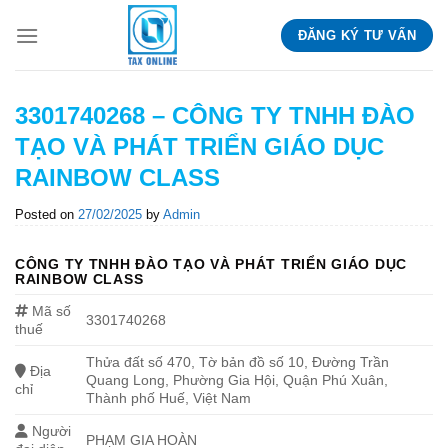
Skip
ĐĂNG KÝ TƯ VẤN
to
content
3301740268 – CÔNG TY TNHH ĐÀO
TẠO VÀ PHÁT TRIỂN GIÁO DỤC
RAINBOW CLASS
Posted on
27/02/2025
by
Admin
CÔNG TY TNHH ĐÀO TẠO VÀ PHÁT TRIỂN GIÁO DỤC
RAINBOW CLASS
Mã số
3301740268
thuế
Thửa đất số 470, Tờ bản đồ số 10, Đường Trần
Địa
Quang Long, Phường Gia Hội, Quận Phú Xuân,
chỉ
Thành phố Huế, Việt Nam
Người
PHẠM GIA HOÀN