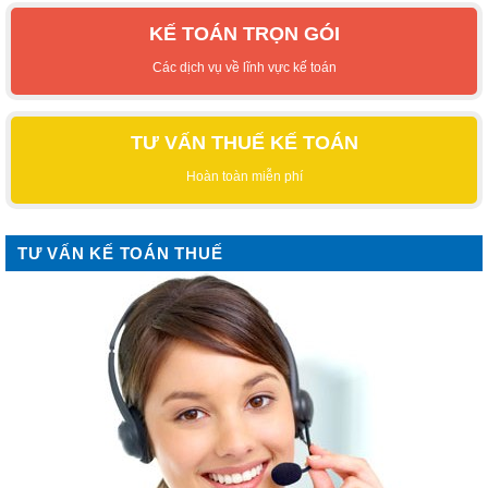
KẾ TOÁN TRỌN GÓI
Các dịch vụ về lĩnh vực kế toán
TƯ VẤN THUẾ KẾ TOÁN
Hoàn toàn miễn phí
TƯ VẤN KẾ TOÁN THUẾ