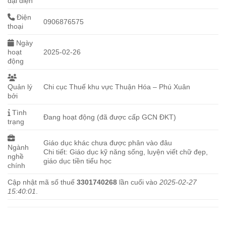
đại diện
Điện
0906876575
thoại
Ngày
hoạt
2025-02-26
động
Quản lý
Chi cục Thuế khu vực Thuận Hóa – Phú Xuân
bởi
Tình
Đang hoạt động (đã được cấp GCN ĐKT)
trạng
Giáo dục khác chưa được phân vào đâu
Ngành
Chi tiết: Giáo dục kỹ năng sống, luyện viết chữ đẹp,
nghề
giáo dục tiền tiểu học
chính
Cập nhật mã số thuế
3301740268
lần cuối vào
2025-02-27
15:40:01
.