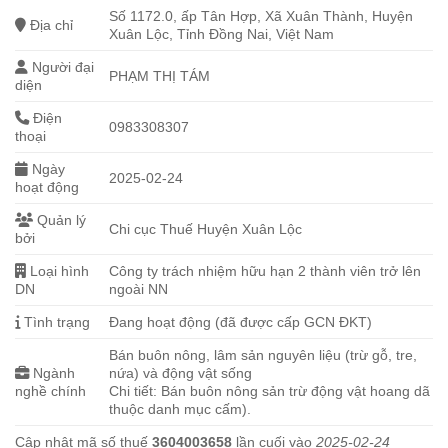
Số 1172.0, ấp Tân Hợp, Xã Xuân Thành, Huyện
Địa chỉ
Xuân Lộc, Tỉnh Đồng Nai, Việt Nam
Người đại
PHẠM THỊ TÁM
diện
Điện
0983308307
thoại
Ngày
2025-02-24
hoạt động
Quản lý
Chi cục Thuế Huyện Xuân Lộc
bởi
Loại hình
Công ty trách nhiệm hữu hạn 2 thành viên trở lên
DN
ngoài NN
Tình trạng
Đang hoạt động (đã được cấp GCN ĐKT)
Bán buôn nông, lâm sản nguyên liệu (trừ gỗ, tre,
Ngành
nứa) và động vật sống
nghề chính
Chi tiết: Bán buôn nông sản trừ động vật hoang dã
thuộc danh mục cấm).
Cập nhật mã số thuế
3604003658
lần cuối vào
2025-02-24