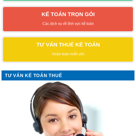
KẾ TOÁN TRỌN GÓI
Các dịch vụ về lĩnh vực kế toán
TƯ VẤN THUẾ KẾ TOÁN
Hoàn toàn miễn phí
TƯ VẤN KẾ TOÁN THUẾ