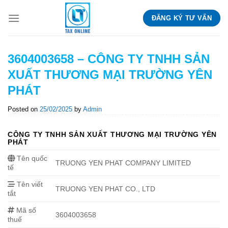
Skip
ĐĂNG KÝ TƯ VẤN
to
content
3604003658 – CÔNG TY TNHH SẢN
XUẤT THƯƠNG MẠI TRƯỜNG YÊN
PHÁT
Posted on
25/02/2025
by
Admin
CÔNG TY TNHH SẢN XUẤT THƯƠNG MẠI TRƯỜNG YÊN
PHÁT
Tên quốc
TRUONG YEN PHAT COMPANY LIMITED
tế
Tên viết
TRUONG YEN PHAT CO., LTD
tắt
Mã số
3604003658
thuế