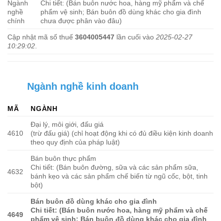
Ngành
Chi tiết: (Bán buôn nước hoa, hàng mỹ phẩm và chế
nghề
phẩm vệ sinh; Bán buôn đồ dùng khác cho gia đình
chính
chưa được phân vào đâu)
Cập nhật mã số thuế
3604005447
lần cuối vào
2025-02-27
10:29:02
.
Ngành nghề kinh doanh
MÃ
NGÀNH
Đại lý, môi giới, đấu giá
4610
(trừ đấu giá) (chỉ hoạt động khi có đủ điều kiện kinh doanh
theo quy định của pháp luật)
Bán buôn thực phẩm
Chi tiết: (Bán buôn đường, sữa và các sản phẩm sữa,
4632
bánh kẹo và các sản phẩm chế biến từ ngũ cốc, bột, tinh
bột)
Bán buôn đồ dùng khác cho gia đình
Chi tiết: (Bán buôn nước hoa, hàng mỹ phẩm và chế
4649
phẩm vệ sinh; Bán buôn đồ dùng khác cho gia đình