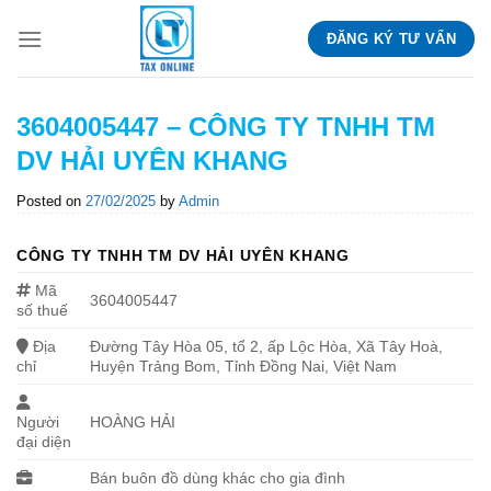
Skip
ĐĂNG KÝ TƯ VẤN
to
content
3604005447 – CÔNG TY TNHH TM
DV HẢI UYÊN KHANG
Posted on
27/02/2025
by
Admin
CÔNG TY TNHH TM DV HẢI UYÊN KHANG
Mã
3604005447
số thuế
Địa
Đường Tây Hòa 05, tổ 2, ấp Lộc Hòa, Xã Tây Hoà,
chỉ
Huyện Trảng Bom, Tỉnh Đồng Nai, Việt Nam
Người
HOÀNG HẢI
đại diện
Bán buôn đồ dùng khác cho gia đình