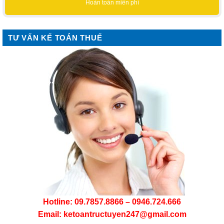
Hoàn toàn miễn phí
TƯ VẤN KẾ TOÁN THUẾ
Hotline: 09.7857.8866 – 0946.724.666
Email: ketoantructuyen247@gmail.com