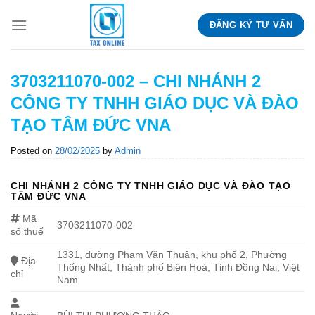
Skip
ĐĂNG KÝ TƯ VẤN
to
content
3703211070-002 – CHI NHÁNH 2
CÔNG TY TNHH GIÁO DỤC VÀ ĐÀO
TẠO TÂM ĐỨC VNA
Posted on
28/02/2025
by
Admin
CHI NHÁNH 2 CÔNG TY TNHH GIÁO DỤC VÀ ĐÀO TẠO
TÂM ĐỨC VNA
Mã
3703211070-002
số thuế
1331, đường Phạm Văn Thuận, khu phố 2, Phường
Địa
Thống Nhất, Thành phố Biên Hoà, Tỉnh Đồng Nai, Việt
chỉ
Nam