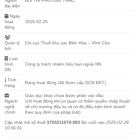
Người
BÙI THỊ PHƯƠNG THẢO
đại diện
Ngày
hoạt
2025-02-25
động
Quản lý
Chi cục Thuế khu vực Biên Hòa – Vĩnh Cửu
bởi
Loại
hình
Công ty trách nhiệm hữu hạn ngoài NN
DN
Tình
Đang hoạt động (đã được cấp GCN ĐKT)
trạng
Giáo dục khác chưa được phân vào đâu
Ngành
(chỉ hoạt động khi cơ quan có thẩm quyền chấp thuận
nghề
về chủ trương đầu tư và có đủ điều kiện kinh doanh
chính
theo quy định của pháp luật)
Cập nhật mã số thuế
3703211070-002
lần cuối vào
2025-02-28
10:56:01
.