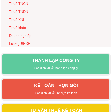
Thuế TNCN
Thuế TNDN
Thuế XNK
Thuế khác
Doanh nghiệp
Lương-BHXH
THÀNH LẬP CÔNG TY
Các dịch vụ về thành lập công ty
KẾ TOÁN TRỌN GÓI
Các dịch vụ về lĩnh vực kế toán
TƯ VẤN THUẾ KẾ TOÁN