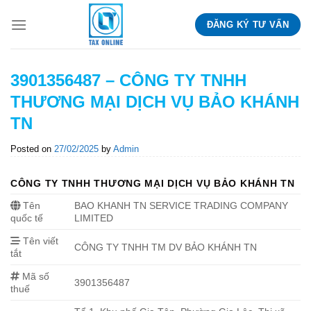
Skip
ĐĂNG KÝ TƯ VẤN
to
content
3901356487 – CÔNG TY TNHH
THƯƠNG MẠI DỊCH VỤ BẢO KHÁNH
TN
Posted on
27/02/2025
by
Admin
CÔNG TY TNHH THƯƠNG MẠI DỊCH VỤ BẢO KHÁNH TN
Tên
BAO KHANH TN SERVICE TRADING COMPANY
quốc tế
LIMITED
Tên viết
CÔNG TY TNHH TM DV BẢO KHÁNH TN
tắt
Mã số
3901356487
thuế