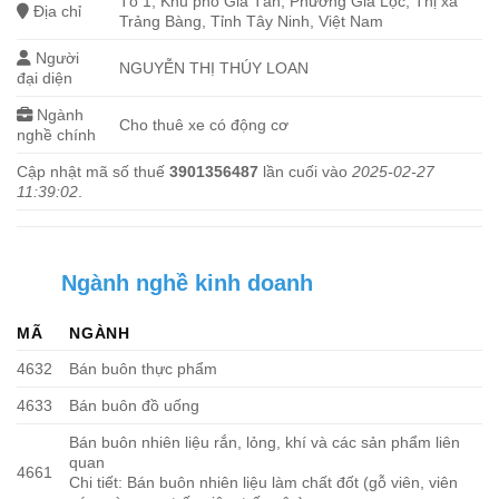
Tổ 1, Khu phố Gia Tân, Phường Gia Lộc, Thị xã
Địa chỉ
Trảng Bàng, Tỉnh Tây Ninh, Việt Nam
Người
NGUYỄN THỊ THÚY LOAN
đại diện
Ngành
Cho thuê xe có động cơ
nghề chính
Cập nhật mã số thuế
3901356487
lần cuối vào
2025-02-27
11:39:02
.
Ngành nghề kinh doanh
MÃ
NGÀNH
4632
Bán buôn thực phẩm
4633
Bán buôn đồ uống
Bán buôn nhiên liệu rắn, lỏng, khí và các sản phẩm liên
quan
4661
Chi tiết: Bán buôn nhiên liệu làm chất đốt (gỗ viên, viên