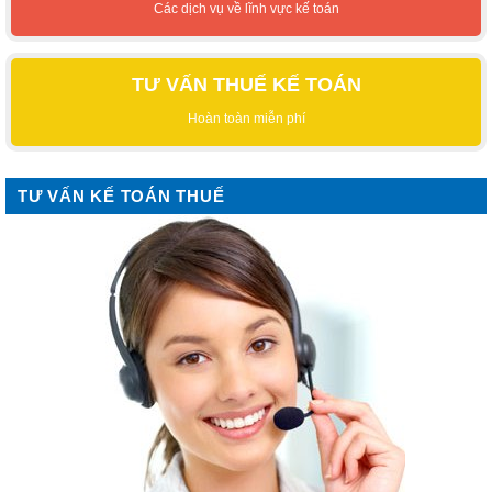
Các dịch vụ về lĩnh vực kế toán
TƯ VẤN THUẾ KẾ TOÁN
Hoàn toàn miễn phí
TƯ VẤN KẾ TOÁN THUẾ