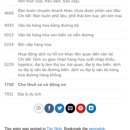
nén mùn cưa, trấu viên, trấu cây).
Bán buôn chuyên doanh khác chưa được phân vào đâu
4669
Chi tiết: Bán buôn phế liệu, phế thải kim loại, phi kim loại.
4933
Vận tải hàng hóa bằng đường bộ
5012
Vận tải hàng hóa ven biển và viễn dương
5224
Bốc xếp hàng hóa
Hoạt động dịch vụ hỗ trợ khác liên quan đến vận tải
Chi tiết: Dịch vụ giao nhận hàng hóa xuất nhập khẩu;
5229
logistics; đại lý làm thủ tục hải quan; đại lý tàu biển; dịch
vụ đại lý vận tải đường biển; dịch vụ đại lý vận tải hàng
hóa đường hàng không.
7710
Cho thuê xe có động cơ
7911
Đại lý du lịch
This entry was posted in
Tây Ninh
. Bookmark the
permalink
.