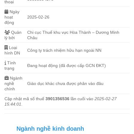
thoại
Ngày
hoạt
2025-02-26
động
Quản
Chi cục Thuế khu vực Hòa Thành – Dương Minh
lý bởi
Châu
Loại
Công ty trách nhiệm hữu hạn ngoài NN
hình DN
Tình
Đang hoạt động (đã được cấp GCN ĐKT)
trạng
Ngành
nghề
Giáo dục khác chưa được phân vào đâu
chính
Cập nhật mã số thuế
3901356536
lần cuối vào
2025-02-27
15:44:01
.
Ngành nghề kinh doanh