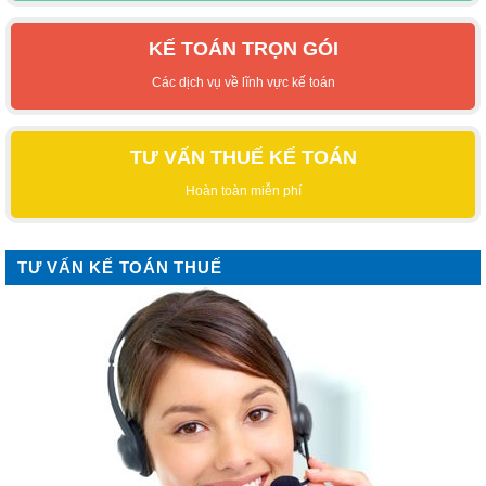
KẾ TOÁN TRỌN GÓI
Các dịch vụ về lĩnh vực kế toán
TƯ VẤN THUẾ KẾ TOÁN
Hoàn toàn miễn phí
TƯ VẤN KẾ TOÁN THUẾ