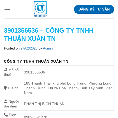
Skip
ĐĂNG KÝ TƯ VẤN
to
content
3901356536 – CÔNG TY TNHH
THUẬN XUÂN TN
Posted on
27/02/2025
by
Admin
CÔNG TY TNHH THUẬN XUÂN TN
Mã số
3901356536
thuế
185 Thành Thái, khu phố Long Trung, Phường Long
Địa chỉ
Thành Trung, Thị xã Hoà Thành, Tỉnh Tây Ninh, Việt
Nam
Người
PHAN THỊ BÍCH THUẬN
đại diện
Điện
09098894270