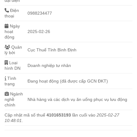
đại diện
Điện
0988234477
thoại
Ngày
hoạt
2025-02-26
động
Quản
Cục Thuế Tỉnh Bình Định
lý bởi
Loại
Doanh nghiệp tư nhân
hình DN
Tình
Đang hoạt động (đã được cấp GCN ĐKT)
trạng
Ngành
nghề
Nhà hàng và các dịch vụ ăn uống phục vụ lưu động
chính
Cập nhật mã số thuế
4101653193
lần cuối vào
2025-02-27
10:48:01
.