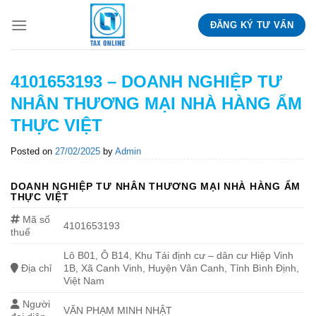
Skip
ĐĂNG KÝ TƯ VẤN
to
content
4101653193 – DOANH NGHIỆP TƯ
NHÂN THƯƠNG MẠI NHÀ HÀNG ẨM
THỰC VIỆT
Posted on
27/02/2025
by
Admin
DOANH NGHIỆP TƯ NHÂN THƯƠNG MẠI NHÀ HÀNG ẨM
THỰC VIỆT
Mã số
4101653193
thuế
Lô B01, Ô B14, Khu Tái định cư – dân cư Hiệp Vinh
Địa chỉ
1B, Xã Canh Vinh, Huyện Vân Canh, Tỉnh Bình Định,
Việt Nam
Người
VĂN PHẠM MINH NHẬT