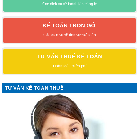
Các dịch vụ về thành lập công ty
KẾ TOÁN TRỌN GÓI
Các dịch vụ về lĩnh vực kế toán
TƯ VẤN THUẾ KẾ TOÁN
Hoàn toàn miễn phí
TƯ VẤN KẾ TOÁN THUẾ