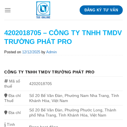
Skip
ĐĂNG KÝ TƯ VẤN
to
content
4202018705 – CÔNG TY TNHH TMDV
TRƯỜNG PHÁT PRO
Posted on
12/12/2025
by
Admin
CÔNG TY TNHH TMDV TRƯỜNG PHÁT PRO
Mã số
4202018705
thuế
Địa chỉ
Số 20 Bế Văn Đàn, Phường Nam Nha Trang, Tỉnh
Thuế
Khánh Hòa, Việt Nam
Số 20 Bế Văn Đàn, Phường Phước Long, Thành
Địa chỉ
phố Nha Trang, Tỉnh Khánh Hòa, Việt Nam
Tình
Đang hoạt động