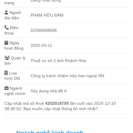
trạng
Người
PHẠM HỮU ĐÀM
đại diện
Điện
02586568688
thoại
Ngày
2025-03-11
hoạt động
Quản lý
Thuế cơ sở 2 tỉnh Khánh Hòa
bởi
Loại
Công ty trách nhiệm hữu hạn ngoài NN
hình DN
Ngành
Xây dựng nhà để ở
nghề chính
Cập nhật mã số thuế
4202018705
lần cuối vào
2025-12-10
08:40:02
. Bạn muốn cập nhật thông tin mới nhất?
Ngành nghề kinh doanh