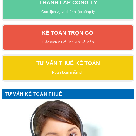
THÀNH LẬP CÔNG TY
Các dịch vụ về thành lập công ty
KẾ TOÁN TRỌN GÓI
Các dịch vụ về lĩnh vực kế toán
TƯ VẤN THUẾ KẾ TOÁN
Hoàn toàn miễn phí
TƯ VẤN KẾ TOÁN THUẾ