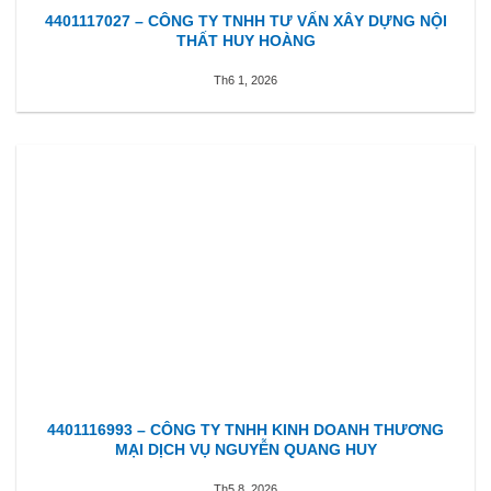
4401117027 – CÔNG TY TNHH TƯ VẤN XÂY DỰNG NỘI
THẤT HUY HOÀNG
Th6 1, 2026
4401116993 – CÔNG TY TNHH KINH DOANH THƯƠNG
MẠI DỊCH VỤ NGUYỄN QUANG HUY
Th5 8, 2026