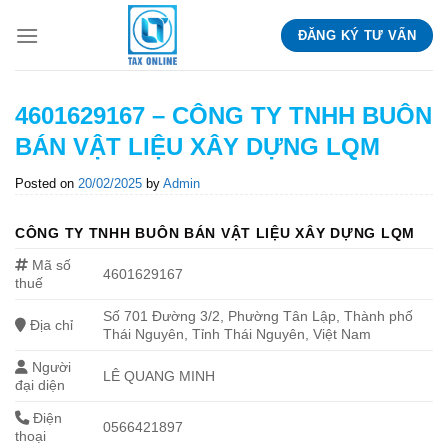
Skip
ĐĂNG KÝ TƯ VẤN
to
content
4601629167 – CÔNG TY TNHH BUÔN
BÁN VẬT LIỆU XÂY DỰNG LQM
Posted on
20/02/2025
by
Admin
CÔNG TY TNHH BUÔN BÁN VẬT LIỆU XÂY DỰNG LQM
Mã số
4601629167
thuế
Số 701 Đường 3/2, Phường Tân Lập, Thành phố
Địa chỉ
Thái Nguyên, Tỉnh Thái Nguyên, Việt Nam
Người
LÊ QUANG MINH
đại diện
Điện
0566421897
thoại