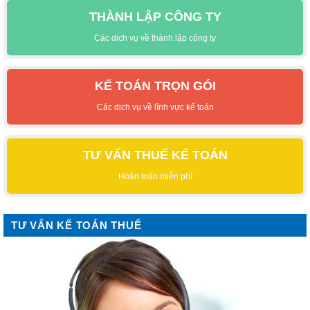
THÀNH LẬP CÔNG TY
Các dịch vụ về thành lập công ty
KẾ TOÁN TRỌN GÓI
Các dịch vụ về lĩnh vực kế toán
TƯ VẤN THUẾ KẾ TOÁN
Hoàn toàn miễn phí
TƯ VẤN KẾ TOÁN THUẾ