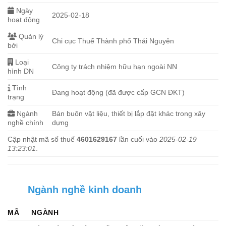
Ngày
2025-02-18
hoạt động
Quản lý
Chi cục Thuế Thành phố Thái Nguyên
bởi
Loại
Công ty trách nhiệm hữu hạn ngoài NN
hình DN
Tình
Đang hoạt động (đã được cấp GCN ĐKT)
trạng
Ngành
Bán buôn vật liệu, thiết bị lắp đặt khác trong xây
nghề chính
dựng
Cập nhật mã số thuế
4601629167
lần cuối vào
2025-02-19
13:23:01
.
Ngành nghề kinh doanh
MÃ
NGÀNH