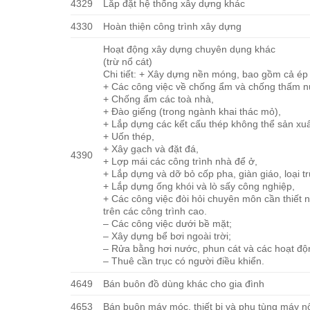
4329
Lắp đặt hệ thống xây dựng khác
4330
Hoàn thiện công trình xây dựng
Hoạt động xây dựng chuyên dụng khác
(trừ nổ cát)
Chi tiết: + Xây dựng nền móng, bao gồm cả ép
+ Các công việc về chống ẩm và chống thấm n
+ Chống ẩm các toà nhà,
+ Đào giếng (trong ngành khai thác mỏ),
+ Lắp dựng các kết cấu thép không thể sản xuấ
+ Uốn thép,
+ Xây gạch và đặt đá,
4390
+ Lợp mái các công trình nhà để ở,
+ Lắp dựng và dỡ bỏ cốp pha, giàn giáo, loại t
+ Lắp dựng ống khói và lò sấy công nghiệp,
+ Các công việc đòi hỏi chuyên môn cần thiết nh
trên các công trình cao.
– Các công việc dưới bề mặt;
– Xây dựng bể bơi ngoài trời;
– Rửa bằng hơi nước, phun cát và các hoạt độ
– Thuê cần trục có người điều khiển.
4649
Bán buôn đồ dùng khác cho gia đình
4653
Bán buôn máy móc, thiết bị và phụ tùng máy n