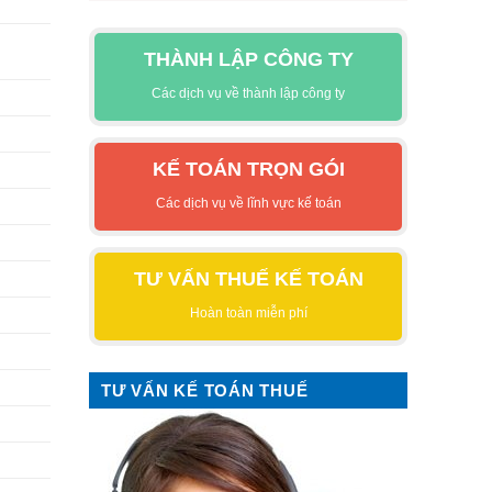
THÀNH LẬP CÔNG TY
Các dịch vụ về thành lập công ty
KẾ TOÁN TRỌN GÓI
Các dịch vụ về lĩnh vực kế toán
TƯ VẤN THUẾ KẾ TOÁN
Hoàn toàn miễn phí
TƯ VẤN KẾ TOÁN THUẾ