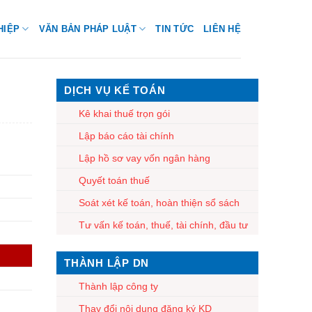
HIỆP
VĂN BẢN PHÁP LUẬT
TIN TỨC
LIÊN HỆ
DỊCH VỤ KẾ TOÁN
Kê khai thuế trọn gói
Lập báo cáo tài chính
Lập hồ sơ vay vốn ngân hàng
Quyết toán thuế
Soát xét kế toán, hoàn thiện sổ sách
Tư vấn kế toán, thuế, tài chính, đầu tư
THÀNH LẬP DN
Thành lập công ty
Thay đổi nội dung đăng ký KD