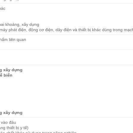
hác
hai khoáng, xây dựng
(máy phát điện, động cơ điện, dây điện và thiết bị khác dùng trong mạc
phẩm liên quan
)
ong xây dựng
hế biến
ong xây dựng
 vào đâu
g thiết bị y tế)
 hóa chất khác sử dụng trong nông nghiệp