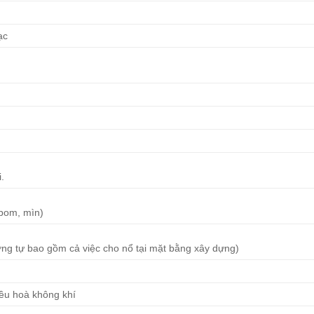
ạc
i.
 bom, mìn)
ơng tự bao gồm cả việc cho nổ tại mặt bằng xây dựng)
iều hoà không khí