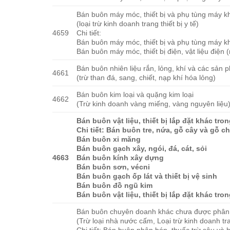
Bán buôn máy móc, thiết bị và phụ tùng máy k
(loại trừ kinh doanh trang thiết bị y tế)
4659
Chi tiết:
Bán buôn máy móc, thiết bị và phụ tùng máy k
Bán buôn máy móc, thiết bị điện, vật liệu điện 
Bán buôn nhiên liệu rắn, lỏng, khí và các sản 
4661
(trừ than đá, sang, chiết, nạp khí hóa lỏng)
Bán buôn kim loại và quặng kim loại
4662
(Trừ kinh doanh vàng miếng, vàng nguyên liệu
Bán buôn vật liệu, thiết bị lắp đặt khác tr
Chi tiết: Bán buôn tre, nứa, gỗ cây và gỗ c
Bán buôn xi măng
Bán buôn gạch xây, ngói, đá, cát, sỏi
4663
Bán buôn kính xây dựng
Bán buôn sơn, vécni
Bán buôn gạch ốp lát và thiết bị vệ sinh
Bán buôn đồ ngũ kim
Bán buôn vật liệu, thiết bị lắp đặt khác tr
Bán buôn chuyên doanh khác chưa được phân
(Trừ loại nhà nước cấm, Loại trừ kinh doanh tran
Chi tiết: Bán buôn phân bón, thuốc trừ sâu và