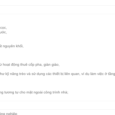
 cọc,
ước,
t nguyên khối,
rừ hoạt động thuê cốp pha, giàn giáo,
ư kỹ năng trèo và sử dụng các thiết bị liên quan, ví dụ làm việc ở tần
ng tương tự cho mặt ngoài công trình nhà;
ông nghiệp