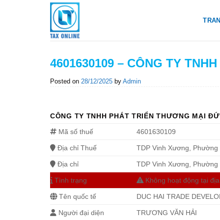
Skip
to
TRA
content
4601630109 – CÔNG TY TNH
Posted on
28/12/2025
by
Admin
CÔNG TY TNHH PHÁT TRIỂN THƯƠNG MẠI ĐỨ
Mã số thuế
4601630109
Địa chỉ Thuế
TDP Vinh Xương, Phường 
Địa chỉ
TDP Vinh Xương, Phường Đ
Tình trạng
Không hoạt động tại địa
Tên quốc tế
DUC HAI TRADE DEVEL
Người đại diện
TRƯƠNG VĂN HẢI