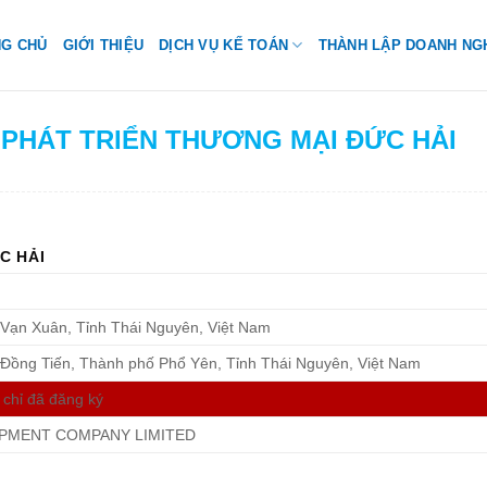
NG CHỦ
GIỚI THIỆU
DỊCH VỤ KẾ TOÁN
THÀNH LẬP DOANH NG
H PHÁT TRIỂN THƯƠNG MẠI ĐỨC HẢI
C HẢI
Vạn Xuân, Tỉnh Thái Nguyên, Việt Nam
ồng Tiến, Thành phố Phổ Yên, Tỉnh Thái Nguyên, Việt Nam
 chỉ đã đăng ký
OPMENT COMPANY LIMITED