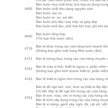
Bán buôn hóa chất khác (trừ loại sử dụng tron
4669
Bán buôn chất dẻo dạng nguyên sinh
Bán buôn cao su
Bán buôn tơ, xơ, sợi dệt
Bán buôn phụ liệu may mặc và giày dép
Bán buôn phế liệu, phế thải kim loại, phi kim lo
Bán buôn tổng hợp
4690
(Trừ loại nhà nước cấm)
Bán lẻ khác trong các cửa hàng kinh doanh tổ
4719
(Không bao gồm mặt hàng Nhà nước cấm)
4721
Bán lẻ lương thực trong các cửa hàng chuyên
Bán lẻ máy vi tính, thiết bị ngoại vi, phần mềm
4741
(không bao gồm kinh doanh thiết bị, phần mềm 
4742
Bán lẻ thiết bị nghe nhìn trong các cửa hàng 
Bán lẻ đồ ngũ kim, sơn, kính và thiết bị lắp đ
Chi tiết: Bán lẻ đồ ngũ kim trong các cửa hàn
Bán lẻ sơn, màu, véc ni trong các cửa hàng c
4752
Bán lẻ kính xây dựng trong các cửa hàng chu
Bán lẻ xi măng, gạch xây, ngói, đá, cát sỏi, s