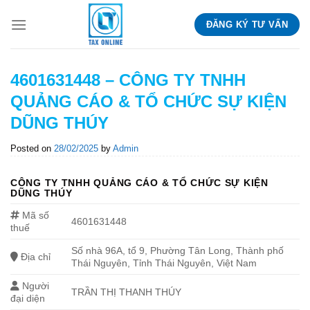
Skip
ĐĂNG KÝ TƯ VẤN
to
content
4601631448 – CÔNG TY TNHH
QUẢNG CÁO & TỔ CHỨC SỰ KIỆN
DŨNG THÚY
Posted on
28/02/2025
by
Admin
CÔNG TY TNHH QUẢNG CÁO & TỔ CHỨC SỰ KIỆN
DŨNG THÚY
Mã số
4601631448
thuế
Số nhà 96A, tổ 9, Phường Tân Long, Thành phố
Địa chỉ
Thái Nguyên, Tỉnh Thái Nguyên, Việt Nam
Người
TRẦN THỊ THANH THÚY
đại diện