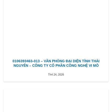
0106393463-013 – VĂN PHÒNG ĐẠI DIỆN TỈNH THÁI
NGUYÊN – CÔNG TY CỔ PHẦN CÔNG NGHỆ VI MÔ
Th4 24, 2026