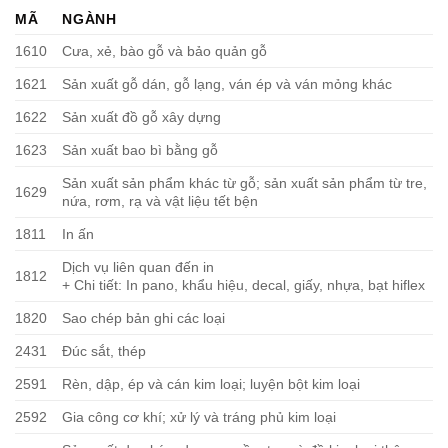
MÃ
NGÀNH
1610
Cưa, xẻ, bào gỗ và bảo quản gỗ
1621
Sản xuất gỗ dán, gỗ lạng, ván ép và ván mỏng khác
1622
Sản xuất đồ gỗ xây dựng
1623
Sản xuất bao bì bằng gỗ
Sản xuất sản phẩm khác từ gỗ; sản xuất sản phẩm từ tre,
1629
nứa, rơm, rạ và vật liệu tết bện
1811
In ấn
Dịch vụ liên quan đến in
1812
+ Chi tiết: In pano, khẩu hiệu, decal, giấy, nhựa, bạt hiflex
1820
Sao chép bản ghi các loại
2431
Đúc sắt, thép
2591
Rèn, dập, ép và cán kim loại; luyện bột kim loại
2592
Gia công cơ khí; xử lý và tráng phủ kim loại