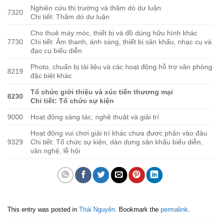
Nghiên cứu thị trường và thăm dò dư luận
7320
Chi tiết: Thăm dò dư luận
Cho thuê máy móc, thiết bị và đồ dùng hữu hình khác
7730
Chi tiết: Âm thanh, ánh sáng, thiết bị sân khấu, nhạc cụ và
đạo cụ biểu diễn
Photo, chuẩn bị tài liệu và các hoạt động hỗ trợ văn phòng
8219
đặc biệt khác
Tổ chức giới thiệu và xúc tiến thương mại
8230
Chi tiết: Tổ chức sự kiện
9000
Hoạt động sáng tác, nghệ thuật và giải trí
Hoạt động vui chơi giải trí khác chưa được phân vào đâu
9329
Chi tiết: Tổ chức sự kiện, dàn dựng sân khấu biểu diễn,
văn nghệ, lễ hội
This entry was posted in
Thái Nguyên
. Bookmark the
permalink
.