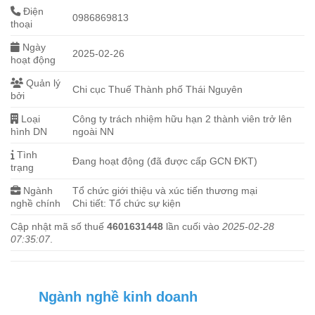
Điện
0986869813
thoại
Ngày
2025-02-26
hoạt động
Quản lý
Chi cục Thuế Thành phố Thái Nguyên
bởi
Loại
Công ty trách nhiệm hữu hạn 2 thành viên trở lên
hình DN
ngoài NN
Tình
Đang hoạt động (đã được cấp GCN ĐKT)
trạng
Ngành
Tổ chức giới thiệu và xúc tiến thương mại
nghề chính
Chi tiết: Tổ chức sự kiện
Cập nhật mã số thuế
4601631448
lần cuối vào
2025-02-28
07:35:07
.
Ngành nghề kinh doanh