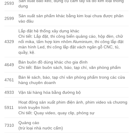
Sản xuất dao kéo, dụng cụ cầm tay và đồ kim loại thông
2593
dụng
Sản xuất sản phẩm khác bằng kim loại chưa được phân
2599
vào đâu
Lắp đặt hệ thống xây dựng khác
Chi tiết: Lắp đặt, thi công biển quảng cáo, hộp đèn, chữ
4329
nổi mika, tấm hợp kim nhôm Aluminium, thi công lắp đặt
màn hình Led, thi công lắp đặt vách ngăn gỗ CNC, tủ,
quầy, kệ.
Bán buôn đồ dùng khác cho gia đình
4649
Chi tiết: Bán buôn sách, báo, tạp chí, văn phòng phẩm
Bán lẻ sách, báo, tạp chí văn phòng phẩm trong các cửa
4761
hàng chuyên doanh
4933
Vận tải hàng hóa bằng đường bộ
Hoạt động sản xuất phim điện ảnh, phim video và chương
5911
trình truyền hình
Chi tiết: Quay video, quay clip, phóng sự
Quảng cáo
7310
(trừ loại nhà nước cấm)