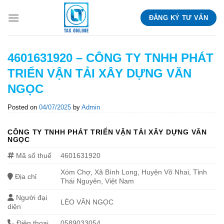
Skip
ĐĂNG KÝ TƯ VẤN
to
content
4601631920 – CÔNG TY TNHH PHÁT
TRIỂN VẬN TẢI XÂY DỰNG VĂN
NGỌC
Posted on
04/07/2025
by
Admin
CÔNG TY TNHH PHÁT TRIỂN VẬN TẢI XÂY DỰNG VĂN
NGỌC
Mã số thuế
4601631920
Xóm Chợ, Xã Bình Long, Huyện Võ Nhai, Tỉnh
Địa chỉ
Thái Nguyên, Việt Nam
Người đại
LÈO VĂN NGỌC
diện
Điện thoại
0589033054