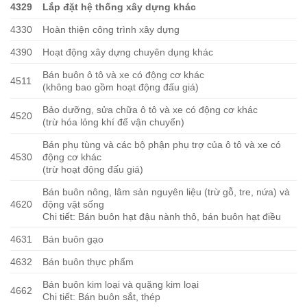
4329
Lắp đặt hệ thống xây dựng khác
4330
Hoàn thiện công trình xây dựng
4390
Hoạt động xây dựng chuyên dụng khác
Bán buôn ô tô và xe có động cơ khác
4511
(không bao gồm hoạt động đấu giá)
Bảo dưỡng, sửa chữa ô tô và xe có động cơ khác
4520
(trừ hóa lỏng khí để vận chuyển)
Bán phụ tùng và các bộ phận phụ trợ của ô tô và xe có
4530
động cơ khác
(trừ hoạt động đấu giá)
Bán buôn nông, lâm sản nguyên liệu (trừ gỗ, tre, nứa) và
4620
động vật sống
Chi tiết: Bán buôn hạt đậu nành thô, bán buôn hạt điều
4631
Bán buôn gạo
4632
Bán buôn thực phẩm
Bán buôn kim loại và quặng kim loại
4662
Chi tiết: Bán buôn sắt, thép