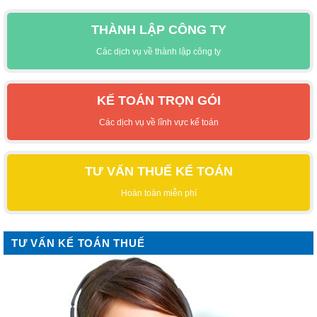
THÀNH LẬP CÔNG TY
Các dịch vụ về thành lập công ty
KẾ TOÁN TRỌN GÓI
Các dịch vụ về lĩnh vực kế toán
TƯ VẤN THUẾ KẾ TOÁN
Hoàn toàn miễn phí
TƯ VẤN KẾ TOÁN THUẾ