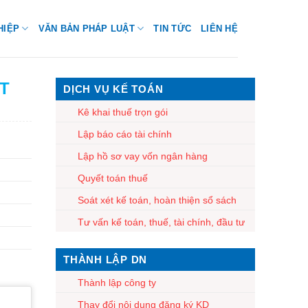
HIỆP
VĂN BẢN PHÁP LUẬT
TIN TỨC
LIÊN HỆ
T
DỊCH VỤ KẾ TOÁN
Kê khai thuế trọn gói
Lập báo cáo tài chính
Lập hồ sơ vay vốn ngân hàng
Quyết toán thuế
Soát xét kế toán, hoàn thiện sổ sách
Tư vấn kế toán, thuế, tài chính, đầu tư
THÀNH LẬP DN
Thành lập công ty
Thay đổi nội dung đăng ký KD