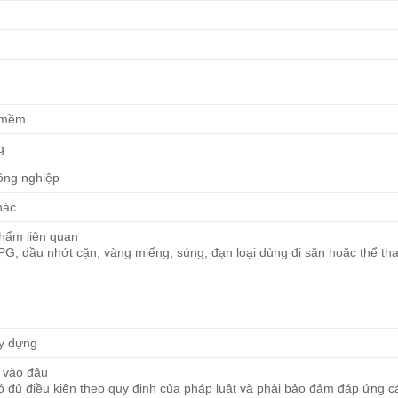
i
n mềm
g
ông nghiệp
hác
phẩm liên quan
PG, dầu nhớt cặn, vàng miếng, súng, đạn loại dùng đi săn hoặc thể th
ây dựng
 vào đâu
ó đủ điều kiện theo quy định của pháp luật và phải bảo đảm đáp ứng c