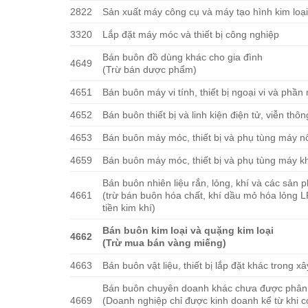
2822
Sản xuất máy công cụ và máy tạo hình kim loạ
3320
Lắp đặt máy móc và thiết bị công nghiệp
Bán buôn đồ dùng khác cho gia đình
4649
(Trừ bán dược phẩm)
4651
Bán buôn máy vi tính, thiết bị ngoại vi và phầ
4652
Bán buôn thiết bị và linh kiện điện tử, viễn thôn
4653
Bán buôn máy móc, thiết bị và phụ tùng máy n
4659
Bán buôn máy móc, thiết bị và phụ tùng máy k
Bán buôn nhiên liệu rắn, lỏng, khí và các sản 
4661
(trừ bán buôn hóa chất, khí dầu mỏ hóa lỏng L
tiền kim khí)
Bán buôn kim loại và quặng kim loại
4662
(Trừ mua bán vàng miếng)
4663
Bán buôn vật liệu, thiết bị lắp đặt khác trong x
Bán buôn chuyên doanh khác chưa được phân
4669
(Doanh nghiệp chỉ được kinh doanh kể từ khi c