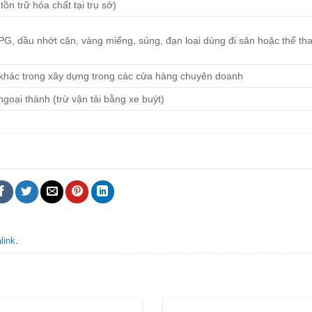
ồn trữ hóa chất tại trụ sở)
PG, dầu nhớt cặn, vàng miếng, súng, đạn loại dùng đi săn hoặc thể th
ặt khác trong xây dựng trong các cửa hàng chuyên doanh
goại thành (trừ vận tải bằng xe buýt)
link
.