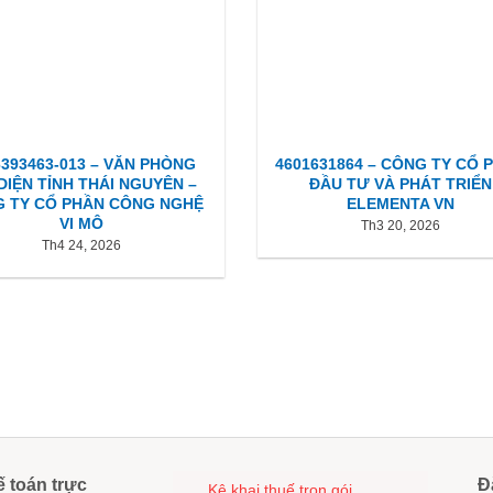
6393463-013 – VĂN PHÒNG
4601631864 – CÔNG TY CỔ 
 DIỆN TỈNH THÁI NGUYÊN –
ĐẦU TƯ VÀ PHÁT TRIỂN
 TY CỔ PHẦN CÔNG NGHỆ
ELEMENTA VN
VI MÔ
Th3 20, 2026
Th4 24, 2026
ế toán trực
Đ
Kê khai thuế trọn gói