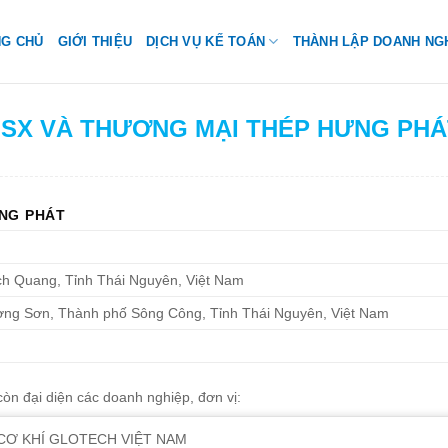
NG CHỦ
GIỚI THIỆU
DỊCH VỤ KẾ TOÁN
THÀNH LẬP DOANH NG
H SX VÀ THƯƠNG MẠI THÉP HƯNG PHÁ
ƯNG PHÁT
h Quang, Tỉnh Thái Nguyên, Việt Nam
ơng Sơn, Thành phố Sông Công, Tỉnh Thái Nguyên, Việt Nam
n đại diện các doanh nghiệp, đơn vị:
CƠ KHÍ GLOTECH VIỆT NAM