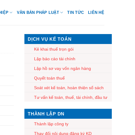
HIỆP
VĂN BẢN PHÁP LUẬT
TIN TỨC
LIÊN HỆ
DỊCH VỤ KẾ TOÁN
Kê khai thuế trọn gói
Lập báo cáo tài chính
Lập hồ sơ vay vốn ngân hàng
Quyết toán thuế
Soát xét kế toán, hoàn thiện sổ sách
Tư vấn kế toán, thuế, tài chính, đầu tư
THÀNH LẬP DN
Thành lập công ty
Thay đổi nội dung đăng ký KD