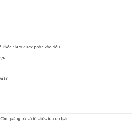
ệ khác chưa được phân vào đâu
ược
i tiết
 đến quảng bá và tổ chức tua du lịch