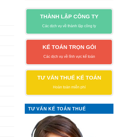
THÀNH LẬP CÔNG TY
Các dịch vụ về thành lập công ty
KẾ TOÁN TRỌN GÓI
Các dịch vụ về lĩnh vực kế toán
TƯ VẤN THUẾ KẾ TOÁN
Hoàn toàn miễn phí
TƯ VẤN KẾ TOÁN THUẾ