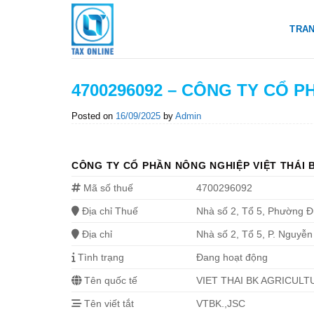
Skip
to
TRA
content
4700296092 – CÔNG TY CỔ P
Posted on
16/09/2025
by
Admin
CÔNG TY CỔ PHẦN NÔNG NGHIỆP VIỆT THÁI 
Mã số thuế
4700296092
Địa chỉ Thuế
Nhà số 2, Tổ 5, Phường Đ
Địa chỉ
Nhà số 2, Tổ 5, P. Nguyễn
Tình trạng
Đang hoạt động
Tên quốc tế
VIET THAI BK AGRICUL
Tên viết tắt
VTBK.,JSC