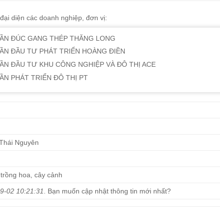
ại diện các doanh nghiệp, đơn vị:
HẦN ĐÚC GANG THÉP THĂNG LONG
ẦN ĐẦU TƯ PHÁT TRIỂN HOÀNG ĐIỀN
ẦN ĐẦU TƯ KHU CÔNG NGHIỆP VÀ ĐÔ THỊ ACE
ẦN PHÁT TRIỂN ĐÔ THỊ PT
 Thái Nguyên
 trồng hoa, cây cảnh
9-02 10:21:31
. Bạn muốn cập nhật thông tin mới nhất?