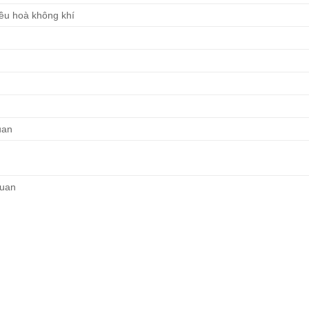
iều hoà không khí
uan
quan