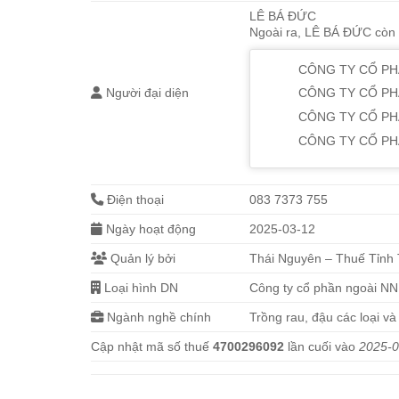
LÊ BÁ ĐỨC
Ngoài ra, LÊ BÁ ĐỨC còn đ
CÔNG TY CỔ P
Người đại diện
CÔNG TY CỔ PH
CÔNG TY CỔ PH
CÔNG TY CỔ PH
Điện thoại
083 7373 755
Ngày hoạt động
2025-03-12
Quản lý bởi
Thái Nguyên – Thuế Tỉnh
Loại hình DN
Công ty cổ phần ngoài NN
Ngành nghề chính
Trồng rau, đậu các loại và
Cập nhật mã số thuế
4700296092
lần cuối vào
2025-0