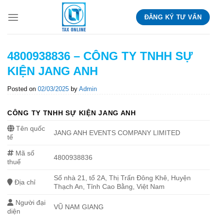
Skip
ĐĂNG KÝ TƯ VẤN
to
content
4800938836 – CÔNG TY TNHH SỰ
KIỆN JANG ANH
Posted on
02/03/2025
by
Admin
CÔNG TY TNHH SỰ KIỆN JANG ANH
Tên quốc
JANG ANH EVENTS COMPANY LIMITED
tế
Mã số
4800938836
thuế
Số nhà 21, tổ 2A, Thị Trấn Đông Khê, Huyện
Địa chỉ
Thạch An, Tỉnh Cao Bằng, Việt Nam
Người đại
VŨ NAM GIANG
diện