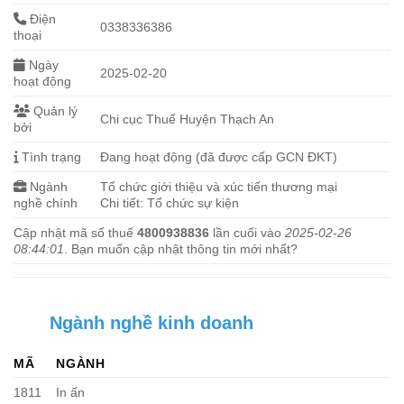
Điện
0338336386
thoại
Ngày
2025-02-20
hoạt động
Quản lý
Chi cục Thuế Huyện Thạch An
bởi
Tình trạng
Đang hoạt động (đã được cấp GCN ĐKT)
Ngành
Tổ chức giới thiệu và xúc tiến thương mại
nghề chính
Chi tiết: Tổ chức sự kiện
Cập nhật mã số thuế
4800938836
lần cuối vào
2025-02-26
08:44:01
. Bạn muốn cập nhật thông tin mới nhất?
Ngành nghề kinh doanh
MÃ
NGÀNH
1811
In ấn