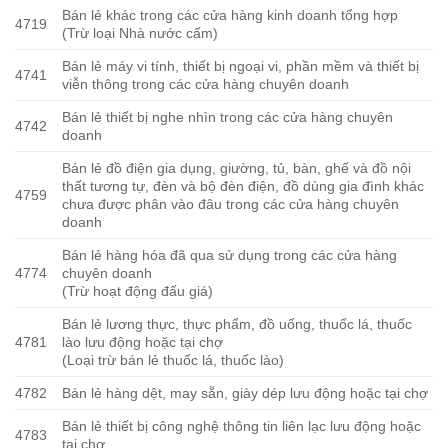
Bán lẻ khác trong các cửa hàng kinh doanh tổng hợp
4719
(Trừ loại Nhà nước cấm)
Bán lẻ máy vi tính, thiết bị ngoại vi, phần mềm và thiết bị
4741
viễn thông trong các cửa hàng chuyên doanh
Bán lẻ thiết bị nghe nhìn trong các cửa hàng chuyên
4742
doanh
Bán lẻ đồ điện gia dụng, giường, tủ, bàn, ghế và đồ nội
thất tương tự, đèn và bộ đèn điện, đồ dùng gia đình khác
4759
chưa được phân vào đâu trong các cửa hàng chuyên
doanh
Bán lẻ hàng hóa đã qua sử dụng trong các cửa hàng
4774
chuyên doanh
(Trừ hoạt động đấu giá)
Bán lẻ lương thực, thực phẩm, đồ uống, thuốc lá, thuốc
4781
lào lưu động hoặc tại chợ
(Loại trừ bán lẻ thuốc lá, thuốc lào)
4782
Bán lẻ hàng dệt, may sẵn, giày dép lưu động hoặc tại chợ
Bán lẻ thiết bị công nghệ thông tin liên lạc lưu động hoặc
4783
tại chợ